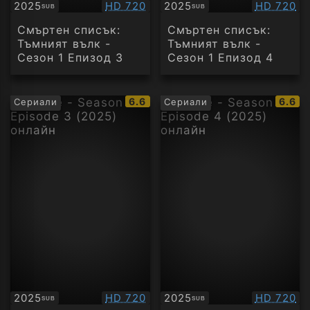
Качество:
Качество
2025
HD 720
2025
HD 720
SUB
SUB
Субтитри
Субтитри
Смъртен списък:
Смъртен списък:
Тъмният вълк -
Тъмният вълк -
Сезон 1 Епизод 3
Сезон 1 Епизод 4
IMDb
IMDb
6.6
6.6
Сериали
Сериали
рейтинг:
рейти
Качество:
Качество
2025
HD 720
2025
HD 720
SUB
SUB
Субтитри
Субтитри