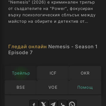
"Nemesis" (2026) е криминален трилър
от създателите на "Power", фокусиран
върху психологическия сблъсък между
майстор на обирите и детектив от
LAPD в Лос Анджелис. Сериалът
разчупва жанровите клишета,
изследвайки мотивите, семейните
Гледай онлайн
Nemesis - Season 1
динамики и личните съперничества,
Episode 7
водещи до висок залог.
Трейлър
ICF
OKR
BSE
VOE
Помощ
Изберете
плейър