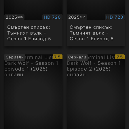
Качество:
Качество
2025
HD 720
2025
HD 720
SUB
SUB
Субтитри
Субтитри
Смъртен списък:
Смъртен списък:
Тъмният вълк -
Тъмният вълк -
Сезон 1 Епизод 5
Сезон 1 Епизод 6
IMDb
IMDb
7.5
7.5
Сериали
Сериали
рейтинг:
рейти