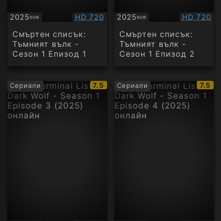
Качество:
Качество
2025
HD 720
2025
HD 720
SUB
SUB
Субтитри
Субтитри
Смъртен списък:
Смъртен списък:
Тъмният вълк -
Тъмният вълк -
Сезон 1 Епизод 1
Сезон 1 Епизод 2
IMDb
IMDb
7.5
7.5
Сериали
Сериали
рейтинг:
рейти