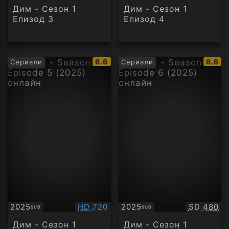
Дим - Сезон 1
Дим - Сезон 1
Епизод 3
Епизод 4
IMDb
IMDb
6.6
6.6
Сериали
Сериали
рейтинг:
рейти
Качество:
Качество
2025
HD 720
2025
SD 480
SUB
SUB
Субтитри
Субтитри
Дим - Сезон 1
Дим - Сезон 1