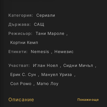
Категория:
Сериали
Държава:
САЩ
Режисьор:
Тани Мароле
,
Кортни Кемп
Етикети:
Nemesis
,
Немезис
Участват:
И'лан Ноел
,
Сидни Мичъл
,
Ерик С. Сун
,
Мануел Уриза
,
Сол Ромо
,
Матю Лоу
Описание
Покажи още