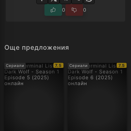
0
0
Още предложения
IMDb
IMDb
7.5
7.5
Сериали
Сериали
рейтинг:
рейти