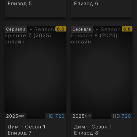
Епизод 5
Епизод 6
IMDb
IMDb
6.6
6.6
Сериали
Сериали
рейтинг:
рейти
Качество:
Качество
2025
HD 720
2025
HD 720
SUB
SUB
Субтитри
Субтитри
Дим - Сезон 1
Дим - Сезон 1
Епизод 7
Епизод 8