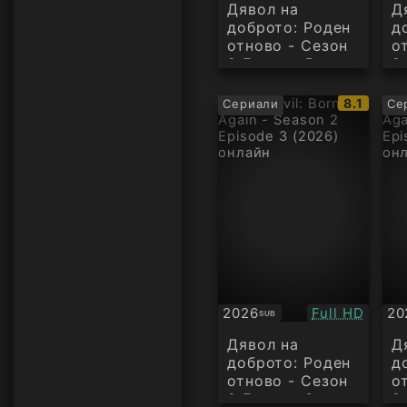
Дявол на
Д
доброто: Роден
д
отново - Сезон
о
2 Епизод 5
2
IMDb
8.1
Сериали
Се
рейтинг:
Качество:
2026
Full HD
20
SUB
Субтитри
Су
Дявол на
Д
доброто: Роден
д
отново - Сезон
о
2 Епизод 3
2