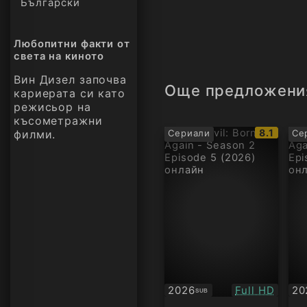
Български
Любопитни факти от
света на киното
Вин Дизел започва
Още предложени
кариерата си като
режисьор на
късометражни
IMDb
8.1
филми.
Сериали
Се
рейтинг:
Качество:
2026
Full HD
20
SUB
Субтитри
Су