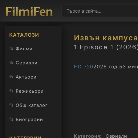
КАТАЛОЗИ
Извън кампуса 
1 Episode 1 (2026
📂
Филми
📂
Сериали
HD 720
2026 год.
53 мин
📂
Актьори
📂
Режисьори
📂
Общ каталог
📂
Биографии
Категория:
Сериали