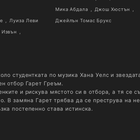
Мика Абдала
,
Джош Хюстън
,
е
,
Луиза Леви
Джейлън Томас Брукс
Извън
,
оло студентката по музика Хана Уелс и звездат
ен отбор Гарет Греъм.
нките и рискува мястото си в отбора, а тя се с
о. В замяна Гарет трябва да се преструва на н
зка постепенно става истинска.