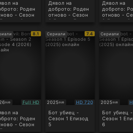
явол на
Дявол на
Дявол на
оброто: Роден
доброто: Роден
доброто: Р
тново - Сезон
отново - Сезон
отново - С
 Епизод 6
2 Епизод 7
2 Епизод 8
IMDb
IMDb
8.1
7.4
риали
Сериали
Сериали
рейтинг:
рейтинг:
Качество:
Качество:
К
26
Full HD
2025
HD 720
2025
H
SUB
SUB
SUB
бтитри
Субтитри
Субтитри
явол на
Бот убиец -
Бот убиец -
оброто: Роден
Сезон 1 Епизод
Сезон 1 Еп
тново - Сезон
5
6
 Епизод 4