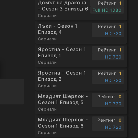
Домът на дракона
Рейтинг
1
- Сезон 3 Епизод 6
Full HD 1080
Сериали
Лъки - Сезон 1
Рейтинг
1
Епизод 4
HD 720
Сериали
Яростна - Сезон 1
Рейтинг
1
Епизод 1
HD 720
Сериали
Яростна - Сезон 1
Рейтинг
1
Епизод 2
HD 720
Сериали
Младият Шерлок -
Рейтинг
0
Сезон 1 Епизод 5
HD 720
Сериали
Младият Шерлок -
Рейтинг
0
Сезон 1 Епизод 6
HD 720
Сериали