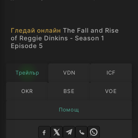
ситуациите, в които попада.
Гледай онлайн
The Fall and Rise
of Reggie Dinkins - Season 1
Episode 5
Трейлър
VDN
ICF
OKR
BSE
VOE
Помощ
Изберете
плейър