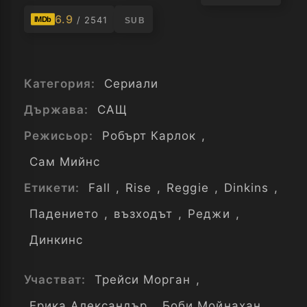
6.9
/ 2541
IMDb
SUB
Категория:
Сериали
Държава:
САЩ
Режисьор:
Робърт Карлок
,
Сам Мийнс
Етикети:
Fall
,
Rise
,
Reggie
,
Dinkins
,
Падението
,
възходът
,
Реджи
,
Динкинс
Участват:
Трейси Морган
,
Ерика Александър
,
Боби Мойнахан
,