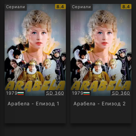
IMDb
IMDb
8.4
8.4
Сериали
Сериали
рейтинг:
рейти
Качество:
Качество
1979
SD 360
1979
SD 360
БГ
БГ
аудио
аудио
Арабела - Епизод 1
Арабела - Епизод 2