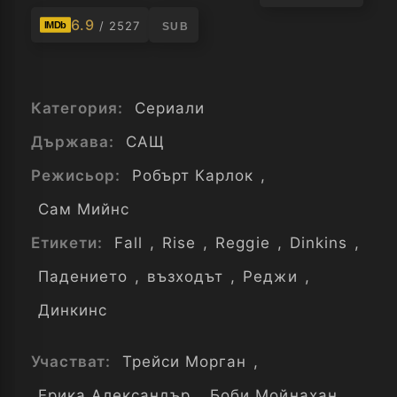
6.9
/ 2527
IMDb
SUB
Категория:
Сериали
Държава:
САЩ
Режисьор:
Робърт Карлок
,
Сам Мийнс
Етикети:
Fall
,
Rise
,
Reggie
,
Dinkins
,
Падението
,
възходът
,
Реджи
,
Динкинс
Участват:
Трейси Морган
,
Ерика Александър
,
Боби Мойнахан
,