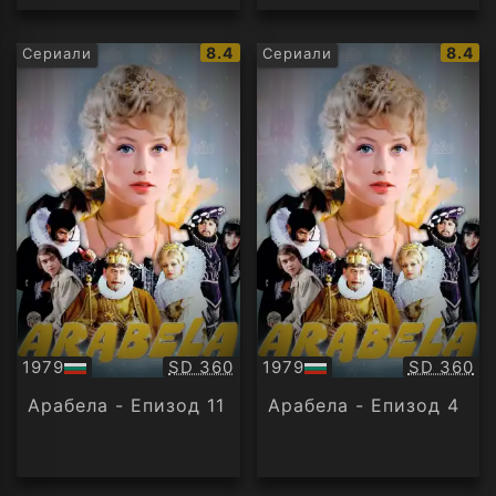
IMDb
IMDb
8.4
8.4
Сериали
Сериали
рейтинг:
рейти
Качество:
Качество
1979
SD 360
1979
SD 360
БГ
БГ
аудио
аудио
Арабела - Епизод 11
Арабела - Епизод 4