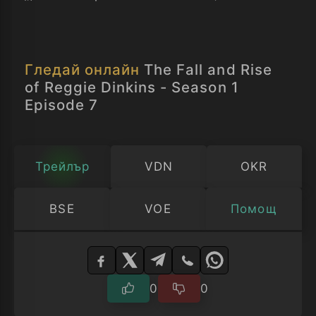
ситуациите, в които попада.
Гледай онлайн
The Fall and Rise
of Reggie Dinkins - Season 1
Episode 7
Трейлър
VDN
OKR
BSE
VOE
Помощ
Изберете
плейър
0
0