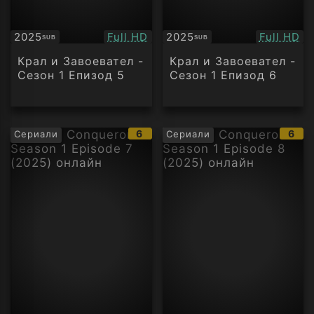
Качество:
Качество
2025
Full HD
2025
Full HD
SUB
SUB
Субтитри
Субтитри
Крал и Завоевател -
Крал и Завоевател -
Сезон 1 Епизод 5
Сезон 1 Епизод 6
IMDb
IMD
6
6
Сериали
Сериали
рейтинг:
рейт