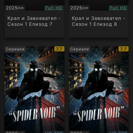
Качество:
Качество
2025
Full HD
2025
Full HD
SUB
SUB
Субтитри
Субтитри
Крал и Завоевател -
Крал и Завоевател -
Сезон 1 Епизод 7
Сезон 1 Епизод 8
IMDb
IMDb
7.7
7.7
Сериали
Сериали
рейтинг:
рейт