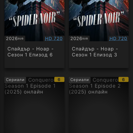
Качество:
Качество
2026
HD 720
2026
HD 720
SUB
SUB
Субтитри
Субтитри
Спайдър - Ноар -
Спайдър - Ноар -
Сезон 1 Епизод 6
Сезон 1 Епизод 3
IMDb
IMD
6
6
Сериали
Сериали
рейтинг:
рейт