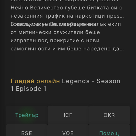
Нейно Величество губеше битката си с
незаконния трафик на наркотици през
границите на Великобритания.
В свръхсекретна операция малък екип
от митнически служители беше
изпратен под прикритие с нови
самоличности и им беше наредено да
се внедрят в най-опасните наркобанди
във Великобритания.
Гледай онлайн
Legends - Season
1 Episode 1
Трейлър
ICF
OKR
BSE
VOE
Помощ