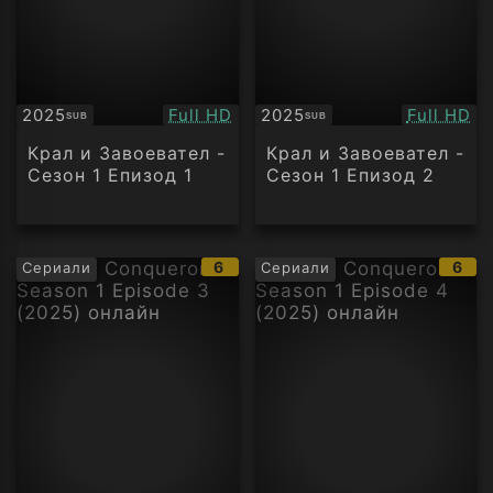
Качество:
Качество
2025
Full HD
2025
Full HD
SUB
SUB
Субтитри
Субтитри
Крал и Завоевател -
Крал и Завоевател -
Сезон 1 Епизод 1
Сезон 1 Епизод 2
IMDb
IMD
6
6
Сериали
Сериали
рейтинг:
рейт