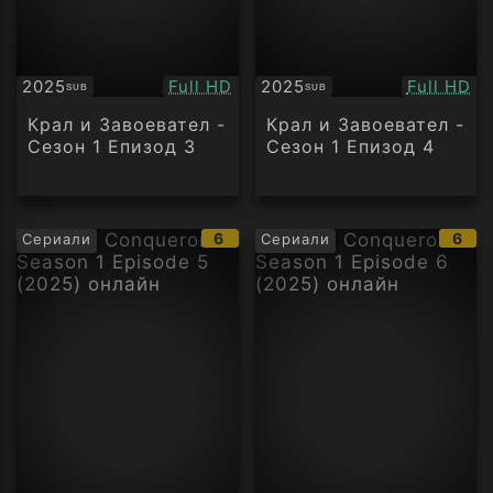
Качество:
Качество
2025
Full HD
2025
Full HD
SUB
SUB
Субтитри
Субтитри
Крал и Завоевател -
Крал и Завоевател -
Сезон 1 Епизод 3
Сезон 1 Епизод 4
IMDb
IMD
6
6
Сериали
Сериали
рейтинг:
рейт