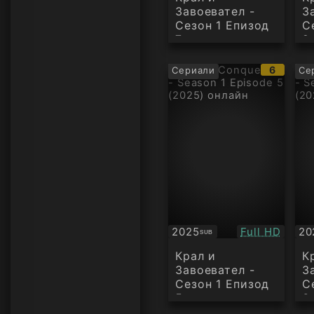
Завоевател -
З
Сезон 1 Епизод
С
7
8
IMDb
6
Сериали
Се
рейтинг
Качество:
2025
Full HD
20
SUB
Субтитри
Су
Крал и
К
Завоевател -
З
Сезон 1 Епизод
С
5
6