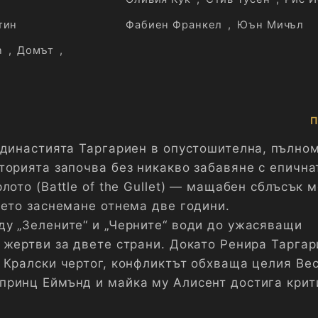
тин
Фабиен Франкел
,
Юън Мичъл
n
,
Домът
,
П
 династията Таргариен в опустошителна, пълн
торията започва без никакво забавяне с епична
лото (Battle of the Gullet) — мащабен сблъсък 
ието заснемане отнема две години.
у „Зелените“ и „Черните“ води до ужасяващи
 жертви за двете страни. Докато Ренира Таргар
 Кралски чертог, конфликтът обхваща целия Вес
ринц Еймънд и майка му Алисент достига крит