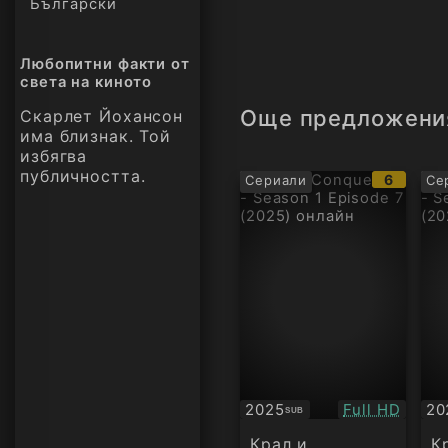
Български
Любопитни факти от
света на киното
Още предложени
Скарлет Йохансон
има близнак. Той
избягва
публичността.
IMDb
6
Сериали
Се
рейтинг
Качество:
2025
Full HD
20
SUB
Субтитри
Су
Крал и
К