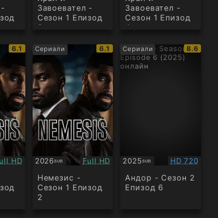
 -
Завоевател -
Завоевател -
изод
Сезон 1 Епизод
Сезон 1 Епизод
3
4
IMDb
IMDb
IMDb
6.1
6.1
8.6
Сериали
Сериали
рейтинг:
рейтинг:
рейтинг
ачество:
Качество:
Качество:
ull HD
2026
Full HD
2025
HD 720
SUB
SUB
Субтитри
Субтитри
Немезис -
Андор - Сезон 2
изод
Сезон 1 Епизод
Епизод 6
2