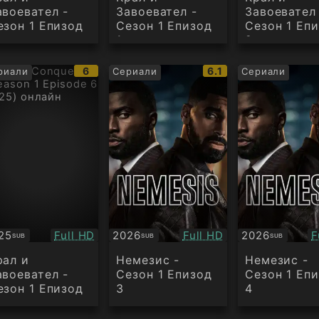
авоевател -
Завоевател -
Завоевател
езон 1 Епизод
Сезон 1 Епизод
Сезон 1 Еп
1
2
IMDb
IMDb
6
6.1
риали
Сериали
Сериали
:
рейтинг:
рейтинг:
Качество:
Качество:
К
25
Full HD
2026
Full HD
2026
F
SUB
SUB
SUB
бтитри
Субтитри
Субтитри
рал и
Немезис -
Немезис -
авоевател -
Сезон 1 Епизод
Сезон 1 Еп
езон 1 Епизод
3
4