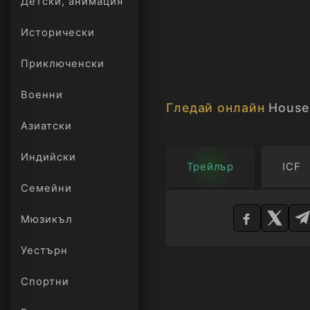
Детски, анимация
Исторически
Приключенски
Военни
Гледай онлайн
House 
Азиатски
Индийски
Трейлър
ICF
Семейни
Изберете
плейър
Мюзикъл
Уестърн
Спортни