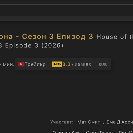
она - Сезон 3 Епизод 3
House of 
3 Episode 3 (2026)
6 мин.
Трейлър
8.3
/ 555983
IMDb
SUB
Участват:
Мат Смит
,
Ема Д'Арс
Оливия Кук
,
Стив Тусен
,
Рис 