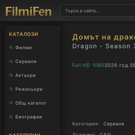
КАТАЛОЗИ
Домът на драк
Dragon - Season 
📂
Филми
📂
Сериали
Full HD 1080
2026 год.
5
📂
Актьори
📂
Режисьори
📂
Общ каталог
📂
Биографии
Категория:
Сериали
Държава:
САЩ