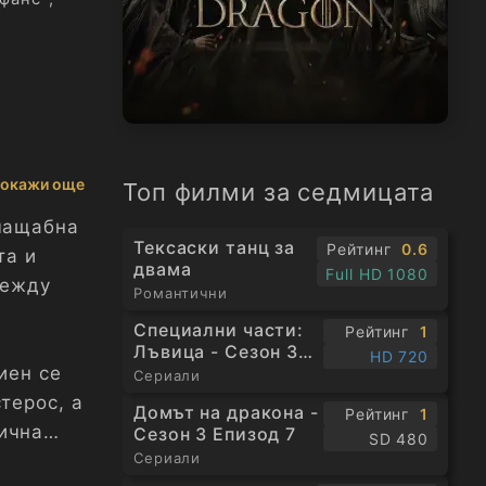
окажи още
Топ филми за седмицата
омащабна
Тексаски танц за
Рейтинг
0.6
та и
двама
Full HD 1080
между
Романтични
Специални части:
Рейтинг
1
Лъвица - Сезон 3
HD 720
иен се
Епизод 1
Сериали
терос, а
Домът на дракона -
Рейтинг
1
ична
Сезон 3 Епизод 7
SD 480
Сериали