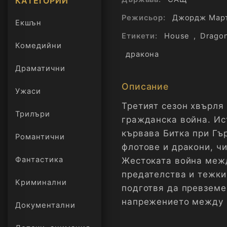
КАТЕГОРИИ
Режисьор:
Джордж Мар
Екшън
Етикети:
House
,
Drago
Комедийни
дракона
Драматични
Описание
Ужаси
Третият сезон хвърля
Трилъри
онлайн
гражданска война. Ис
кървава Битка при Гър
Романтични
флотове и дракони, ч
Фантастика
Жестоката война межд
предателства и тежки
Криминални
подготвя да превземе
напрежението между п
Документални
точка.