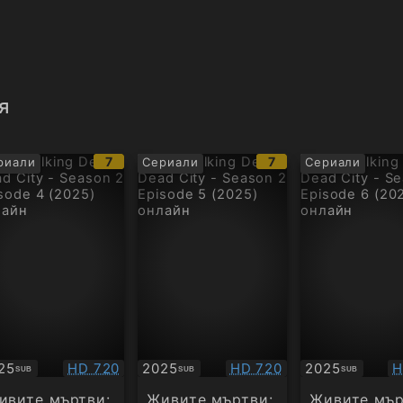
я
IMDb
IMDb
7
7
риали
Сериали
Сериали
:
рейтинг:
рейтинг:
Качество:
Качество:
К
25
HD 720
2025
HD 720
2025
H
SUB
SUB
SUB
бтитри
Субтитри
Субтитри
ивите мъртви:
Живите мъртви:
Живите мър