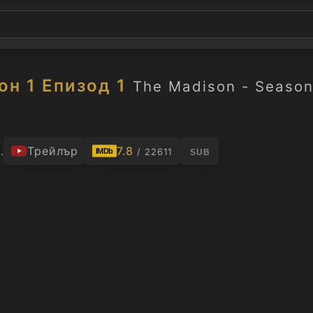
он 1 Епизод 1
The Madison - Season
.
Трейлър
7.8
/ 22611
IMDb
SUB