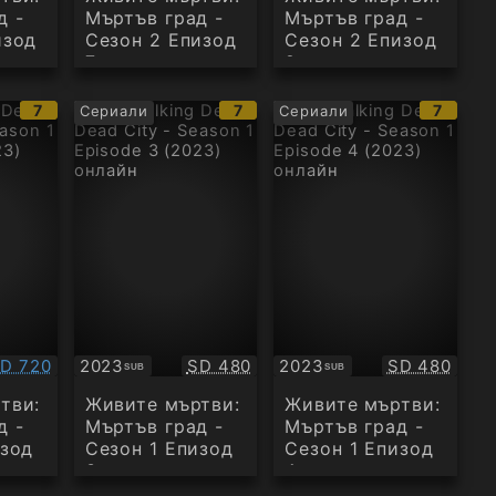
д -
Мъртъв град -
Мъртъв град -
изод
Сезон 2 Епизод
Сезон 2 Епизод
7
8
IMDb
IMDb
IMDb
7
7
7
Сериали
Сериали
рейтинг:
рейтинг:
рейтин
ачество:
Качество:
Качество:
D 720
2023
SD 480
2023
SD 480
SUB
SUB
Субтитри
Субтитри
тви:
Живите мъртви:
Живите мъртви:
д -
Мъртъв град -
Мъртъв град -
изод
Сезон 1 Епизод
Сезон 1 Епизод
3
4