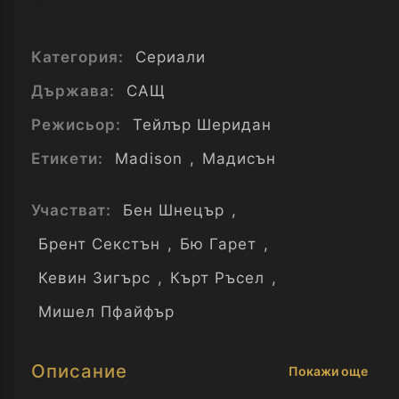
Категория:
Сериали
Държава:
САЩ
Режисьор:
Тейлър Шеридан
Етикети:
Madison
,
Мадисън
Участват:
Бен Шнецър
,
Брент Секстън
,
Бю Гарет
,
Кевин Зигърс
,
Кърт Ръсел
,
Мишел Пфайфър
Описание
Покажи още