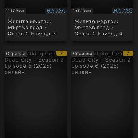
Качество:
Качество
2025
HD 720
2025
HD 720
SUB
SUB
Субтитри
Субтитри
Живите мъртви:
Живите мъртви:
Мъртъв град -
Мъртъв град -
Сезон 2 Епизод 3
Сезон 2 Епизод 4
IMDb
IMD
7
7
Сериали
Сериали
рейтинг:
рейт