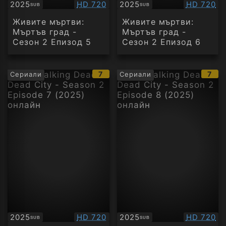
Качество:
Качество
2025
HD 720
2025
HD 720
SUB
SUB
Субтитри
Субтитри
Живите мъртви:
Живите мъртви:
Мъртъв град -
Мъртъв град -
Сезон 2 Епизод 5
Сезон 2 Епизод 6
IMDb
IMD
7
7
Сериали
Сериали
рейтинг:
рейт
Качество:
Качество
2025
HD 720
2025
HD 720
SUB
SUB
Субтитри
Субтитри