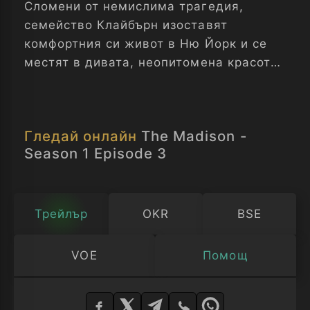
Сломени от немислима трагедия,
семейство Клайбърн изоставят
комфортния си живот в Ню Йорк и се
местят в дивата, неопитомена красота
на провинциална Монтана в търсене на
сближаване.
Гледай онлайн
The Madison -
Season 1 Episode 3
Трейлър
OKR
BSE
VOE
Помощ
Изберете
плейър