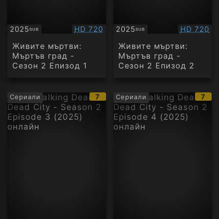
Качество:
Качество
2025
HD 720
2025
HD 720
SUB
SUB
Субтитри
Субтитри
Живите мъртви:
Живите мъртви:
Мъртъв град -
Мъртъв град -
Сезон 2 Епизод 1
Сезон 2 Епизод 2
IMDb
IMD
7
7
Сериали
Сериали
рейтинг:
рейт