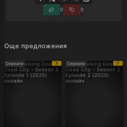
0
0
Още предложения
IMDb
IMD
7
7
Сериали
Сериали
рейтинг:
рейт