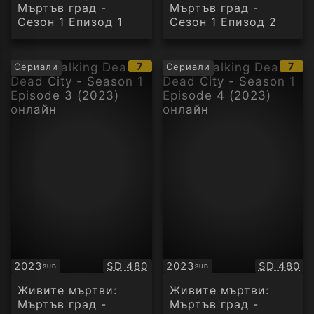
Мъртъв град -
Мъртъв град -
Сезон 1 Епизод 1
Сезон 1 Епизод 2
IMDb
IMD
7
7
Сериали
Сериали
рейтинг:
рейт
Качество:
Качество
2023
SD 480
2023
SD 480
SUB
SUB
Субтитри
Субтитри
Живите мъртви:
Живите мъртви:
Мъртъв град -
Мъртъв град -