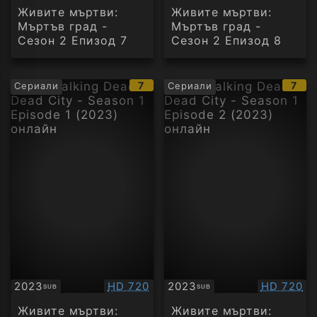
Живите мъртви:
Живите мъртви:
Мъртъв град -
Мъртъв град -
Сезон 2 Епизод 7
Сезон 2 Епизод 8
IMDb
IMD
7
7
Сериали
Сериали
рейтинг:
рейт
Качество:
Качество
2023
HD 720
2023
HD 720
SUB
SUB
Субтитри
Субтитри
Живите мъртви:
Живите мъртви: