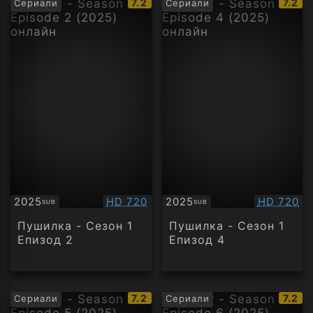
IMDb
IMDb
7.2
7.2
Сериали
Сериали
рейтинг:
рейти
Качество:
Качество
2025
HD 720
2025
HD 720
SUB
SUB
Субтитри
Субтитри
Пушилка - Сезон 1
Пушилка - Сезон 1
Епизод 2
Епизод 4
IMDb
IMDb
7.2
7.2
Сериали
Сериали
рейтинг:
рейти