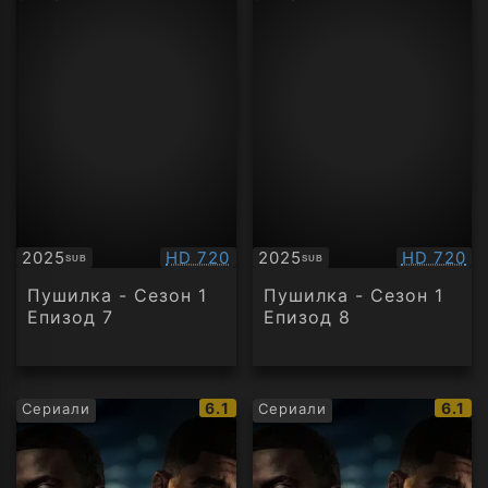
Качество:
Качество
2025
HD 720
2025
HD 720
SUB
SUB
Субтитри
Субтитри
Пушилка - Сезон 1
Пушилка - Сезон 1
Епизод 7
Епизод 8
IMDb
IMDb
6.1
6.1
Сериали
Сериали
рейтинг:
рейти