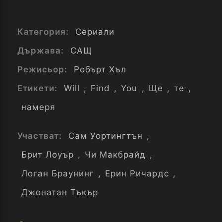
Категория:
Сериали
Държава:
САЩ
Режисьор:
Робърт Хъл
Етикети:
Will
,
Find
,
You
,
Ще
,
те
,
намеря
Участват:
Сам Уортингтън
,
Брит Лоуър
,
Чи Макбрайд
,
Логан Браунинг
,
Ерин Ричардс
,
Джонатан Тъкър