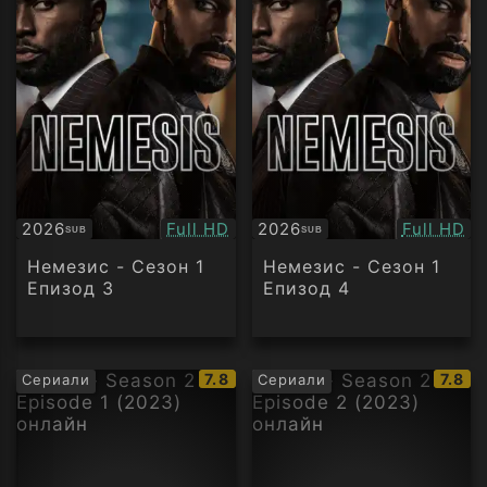
Качество:
Качество
2026
Full HD
2026
Full HD
SUB
SUB
Субтитри
Субтитри
Немезис - Сезон 1
Немезис - Сезон 1
Епизод 3
Епизод 4
IMDb
IMDb
7.8
7.8
Сериали
Сериали
рейтинг:
рейти