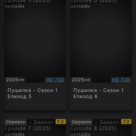
Качество:
Качество
2025
HD 720
2025
HD 720
SUB
SUB
Субтитри
Субтитри
Пушилка - Сезон 1
Пушилка - Сезон 1
Епизод 5
Епизод 6
IMDb
IMDb
7.2
7.2
Сериали
Сериали
рейтинг:
рейти