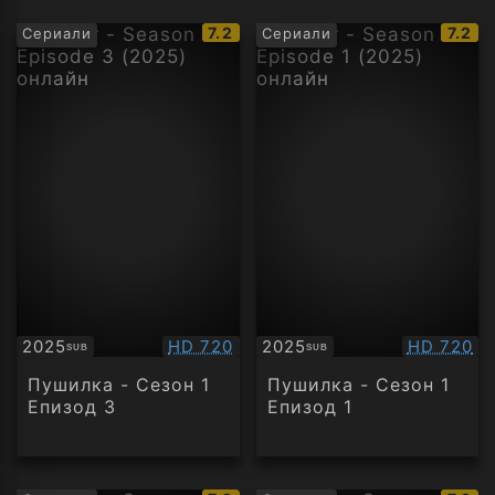
IMDb
IMDb
7.2
7.2
Сериали
Сериали
рейтинг:
рейти
Качество:
Качество
2025
HD 720
2025
HD 720
SUB
SUB
Субтитри
Субтитри
Пушилка - Сезон 1
Пушилка - Сезон 1
Епизод 3
Епизод 1