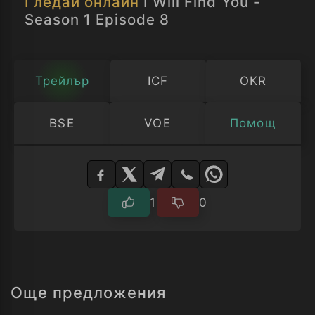
Гледай онлайн
I Will Find You -
Season 1 Episode 8
Трейлър
ICF
OKR
BSE
VOE
Помощ
Изберете
плейър
1
0
Още предложения