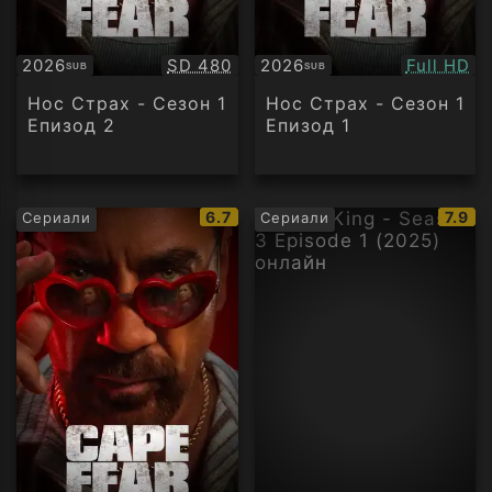
Качество:
Качество
2026
SD 480
2026
Full HD
SUB
SUB
Субтитри
Субтитри
Нос Страх - Сезон 1
Нос Страх - Сезон 1
Епизод 2
Епизод 1
IMDb
IMDb
6.7
7.9
Сериали
Сериали
рейтинг:
рейти