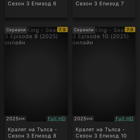
Сезон 3 Епизод 6
Сезон 3 Епизод 7
IMDb
IMDb
7.9
7.9
Сериали
Сериали
рейтинг:
рейти
Качество:
Качество
2025
Full HD
2025
Full HD
SUB
SUB
Субтитри
Субтитри
Кралят на Тълса -
Кралят на Тълса -
Сезон 3 Епизод 8
Сезон 3 Епизод 10