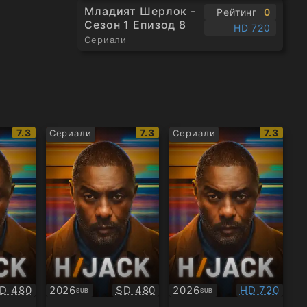
Младият Шерлок -
Рейтинг
0
Сезон 1 Епизод 8
HD 720
Сериали
IMDb
IMDb
IMDb
7.3
7.3
7.3
Сериали
Сериали
рейтинг:
рейтинг:
рейтинг
ачество:
Качество:
Качество:
D 480
2026
SD 480
2026
HD 720
SUB
SUB
Субтитри
Субтитри