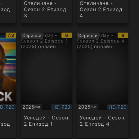
-
Отвличане -
Отвличане -
изод
Сезон 2 Епизод
Сезон 2 Епизод
3
4
IMDb
IMDb
IMDb
7.3
8
8
Сериали
Сериали
рейтинг:
рейтинг:
рейтин
ачество:
Качество:
Качество:
D 720
2025
HD 720
2025
HD 720
SUB
SUB
Субтитри
Субтитри
-
Уенсдей - Сезон
Уенсдей - Сезон
изод
2 Епизод 1
2 Епизод 4