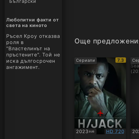
Български
Любопитни факти от
света на киното
Ръсел Кроу отказва
Още предложени
роля в
"Властелинът на
пръстените". Той не
IMDb
7.3
иска дългосрочен
Сериали
Се
рейтинг:
ангажимент.
Качество:
2023
HD 720
20
SUB
Субтитри
Су