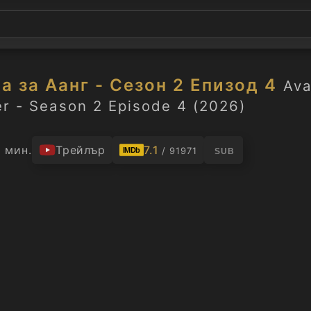
а за Аанг - Сезон 2 Епизод 4
Ava
r - Season 2 Episode 4 (2026)
1 мин.
Трейлър
7.1
/ 91971
IMDb
SUB