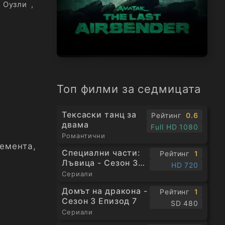
 Оузли
,
Топ филми за седмицата
Тексаски танц за
Рейтинг
0.6
двама
Full HD 1080
Романтични
лемента,
Специални части:
Рейтинг
1
Лъвица - Сезон 3
HD 720
Епизод 1
Сериали
Домът на дракона -
Рейтинг
1
Сезон 3 Епизод 7
SD 480
Сериали