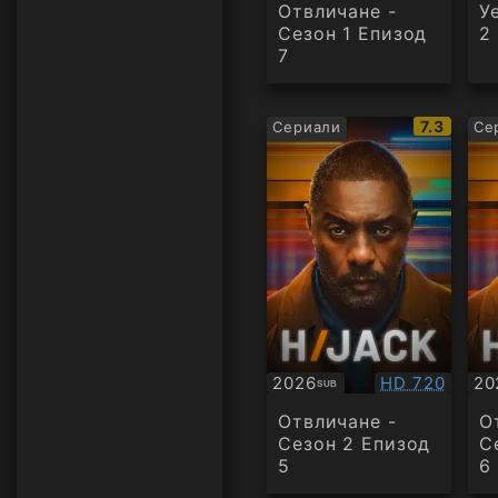
Отвличане -
У
Сезон 1 Епизод
2
7
IMDb
7.3
Сериали
Се
рейтинг:
Качество:
2026
HD 720
20
SUB
Субтитри
Су
Отвличане -
О
Сезон 2 Епизод
С
5
6