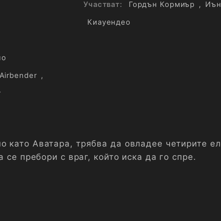
Участват:
Гордън Кормиър
,
Иън
Киауендео
,
но
Airbender
,
г
о като Аватара, трябва да овладее четирите е
а се пребори с враг, който иска да го спре.