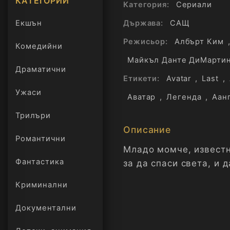
КАТЕГОРИИ
Категория:
Сериали
Екшън
Държава:
САЩ
Режисьор:
Албърт Ким
Комедийни
Майкъл Данте ДиМарти
Драматични
Етикети:
Avatar
,
Last
,
Ужаси
Аватар
,
Легенда
,
Аан
Трилъри
онлайн
Описание
Романтични
Младо момче, известн
Фантастика
за да спаси света, и д
Криминални
Документални