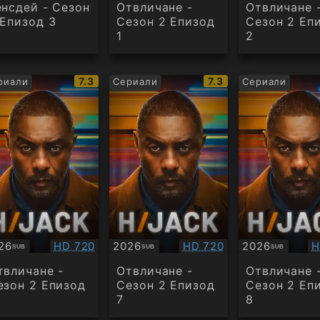
енсдей - Сезон
Отвличане -
Отвличане 
 Епизод 3
Сезон 2 Епизод
Сезон 2 Еп
1
2
IMDb
IMDb
7.3
7.3
риали
Сериали
Сериали
рейтинг:
рейтинг:
Качество:
Качество:
К
26
HD 720
2026
HD 720
2026
H
SUB
SUB
SUB
бтитри
Субтитри
Субтитри
твличане -
Отвличане -
Отвличане 
езон 2 Епизод
Сезон 2 Епизод
Сезон 2 Еп
7
8