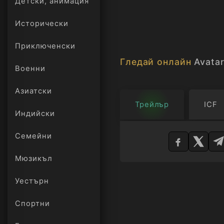
Детски, анимация
Исторически
Приключенски
Гледай онлайн
Avatar
Военни
Азиатски
Трейлър
ICF
Индийски
Изберете
Семейни
плейър
Мюзикъл
Уестърн
Спортни