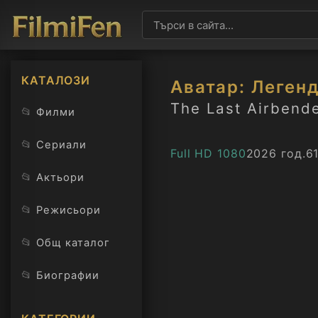
КАТАЛОЗИ
Аватар: Легенд
The Last Airbende
📂
Филми
📂
Сериали
Full HD 1080
2026 год.
6
📂
Актьори
📂
Режисьори
📂
Общ каталог
📂
Биографии