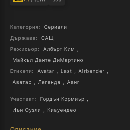
/ 92111
SUB
Категория:
Сериали
Държава:
САЩ
Режисьор:
Албърт Ким
,
Майкъл Данте ДиМартино
Етикети:
Avatar
,
Last
,
Airbender
,
Аватар
,
Легенда
,
Аанг
Участват:
Гордън Кормиър
,
Иън Оузли
,
Киауендео
Описание