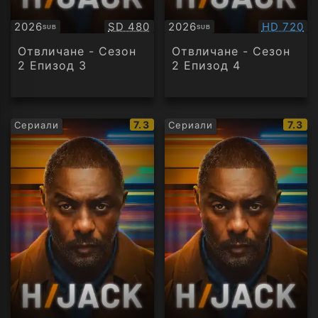
Качество:
Качество
2026
SD 480
2026
HD 720
SUB
SUB
Субтитри
Субтитри
Отвличане - Сезон
Отвличане - Сезон
2 Епизод 3
2 Епизод 4
IMDb
IMDb
7.3
7.3
Сериали
Сериали
рейтинг:
рейти