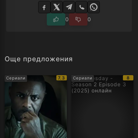
плейър
0
0
Още предложения
IMDb
IMD
7.3
8
Сериали
Сериали
рейтинг:
рейт