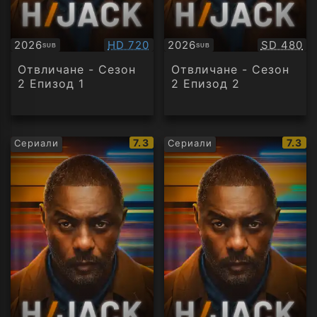
Качество:
Качество
2026
HD 720
2026
SD 480
SUB
SUB
Субтитри
Субтитри
Отвличане - Сезон
Отвличане - Сезон
2 Епизод 1
2 Епизод 2
IMDb
IMDb
7.3
7.3
Сериали
Сериали
рейтинг:
рейти