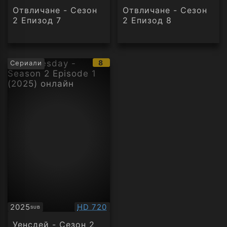
Отвличане - Сезон
Отвличане - Сезон
2 Епизод 7
2 Епизод 8
IMDb
8
Сериали
рейтинг:
Качество:
2025
HD 720
SUB
Субтитри
Уенсдей - Сезон 2