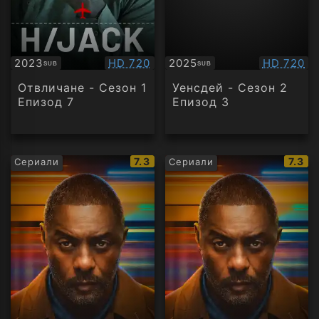
Качество:
Качество
2023
HD 720
2025
HD 720
SUB
SUB
Субтитри
Субтитри
Отвличане - Сезон 1
Уенсдей - Сезон 2
Епизод 7
Епизод 3
IMDb
IMDb
7.3
7.3
Сериали
Сериали
рейтинг:
рейти