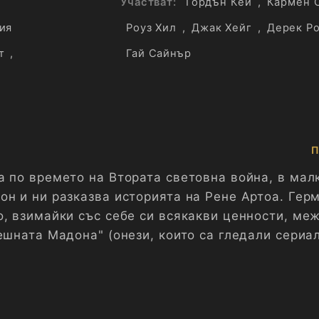
Участват:
Гордън Кей
,
Кармен 
ия
Роуз Хил
,
Джак Хейг
,
Дерек Р
т
,
Гай Сайнър
П
а по времето на Втората световна война, в мал
он и ни разказва историята на Рене Артоа. Гер
о, взимайки със себе си всякакви ценности, ме
ешната Мадона" (онези, които са гледали сериа
Мадона с големите бомби" ) от ван Кломп,
увана от полковник фон Щрьом и неговия помо
. Комендантът на градчето фон Щрьом решава д
 да я продаде след края на войната. Хитлер същ