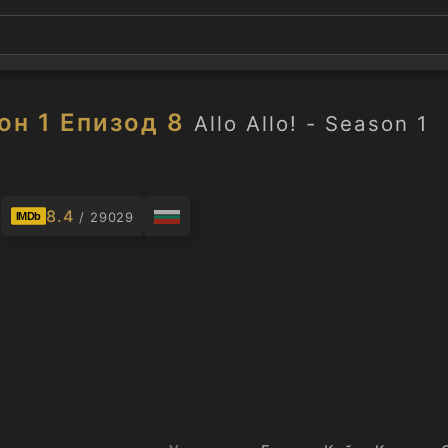
зон 1 Епизод 8
Allo Allo! - Season 1
.
8.4
/ 29029
IMDb