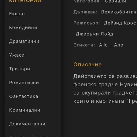
КАТЕГОРИИ
Категория:
Сериали
Държава:
Великобритан
Екшън
Режисьор:
Дейвид Кроф
Комедийни
Джеръми Лойд
Драматични
Етикети:
Allo
,
Ало
Ужаси
Описание
Трилъри
онлайн
Действието се развив
Романтични
френско градче Нувий
са окупирали градчет
Фантастика
които и картината "Гр
знаят като "Грешната 
Криминални
първоначално конфиск
Документални
капитан Ханс Гееринг
запази за себе си, за