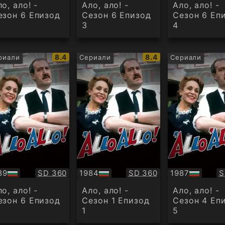
дио
аудио
аудио
о, ало! -
Ало, ало! -
Ало, ало! -
езон 6 Епизод
Сезон 6 Епизод
Сезон 6 Еп
3
4
IMDb
IMDb
8.4
8.4
риали
Сериали
Сериали
рейтинг:
рейтинг:
Качество:
Качество:
К
89
SD 360
1984
SD 360
1987
S
БГ
БГ
дио
аудио
аудио
о, ало! -
Ало, ало! -
Ало, ало! -
езон 6 Епизод
Сезон 1 Епизод
Сезон 4 Еп
1
5