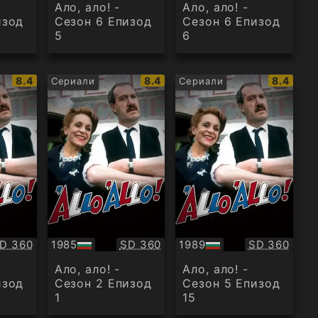
аудио
аудио
Ало, ало! -
Ало, ало! -
изод
Сезон 6 Епизод
Сезон 6 Епизод
5
6
IMDb
IMDb
IMDb
8.4
8.4
8.4
Сериали
Сериали
рейтинг:
рейтинг:
рейтинг
ачество:
Качество:
Качество:
D 360
1985
SD 360
1989
SD 360
БГ
БГ
аудио
аудио
Ало, ало! -
Ало, ало! -
изод
Сезон 2 Епизод
Сезон 5 Епизод
1
15