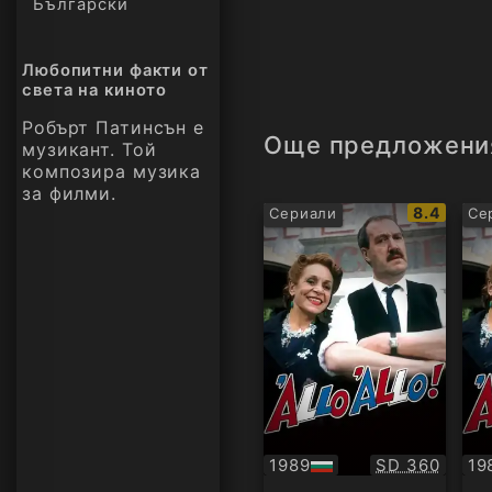
ако тя разбере, че им
Български
застреля. А ако Ивет 
Мария, тя ще го застр
Любопитни факти от
света на киното
Действията на епизод
Робърт Патинсън е
Още предложени
музикант. Той
реализирането на без
композира музика
летци. Ало, ало! - Сез
за филми.
IMDb
8.4
Сериали
Се
рейтинг:
Качество:
1989
SD 360
19
БГ
БГ