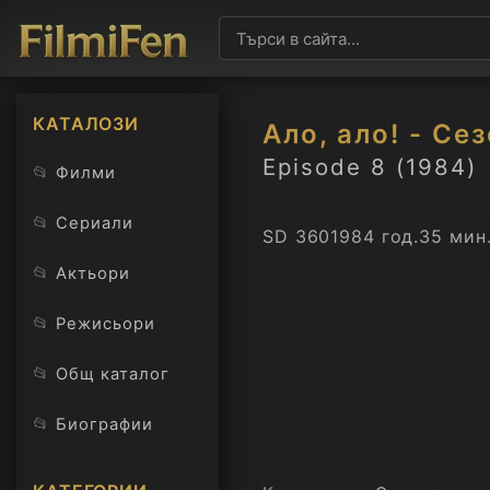
КАТАЛОЗИ
Ало, ало! - Се
Episode 8 (1984)
📂
Филми
📂
Сериали
SD 360
1984 год.
35 мин
📂
Актьори
📂
Режисьори
📂
Общ каталог
📂
Биографии