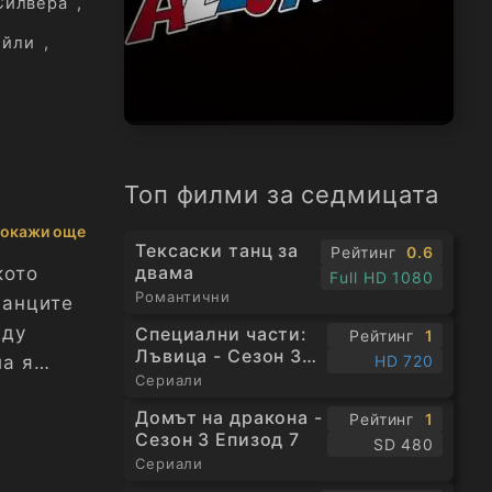
Силвера
,
ойли
,
Топ филми за седмицата
окажи още
Тексаски танц за
Рейтинг
0.6
двама
кото
Full HD 1080
Романтични
манците
жду
Специални части:
Рейтинг
1
Лъвица - Сезон 3
HD 720
ла я
Епизод 1
Сериали
Домът на дракона -
Рейтинг
1
щник-
Сезон 3 Епизод 7
SD 480
а я
Сериали
о иска