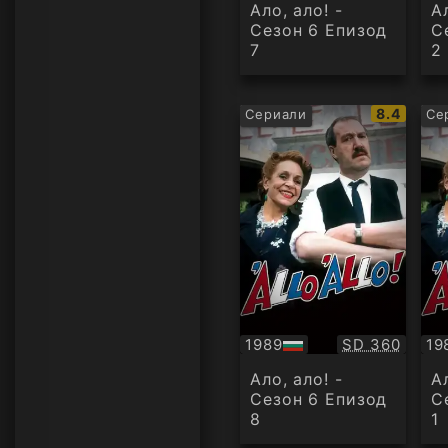
аудио
ау
Ало, ало! -
Ал
Сезон 6 Епизод
С
7
2
IMDb
8.4
Сериали
Се
рейтинг:
Качество:
1989
SD 360
19
БГ
БГ
аудио
ау
Ало, ало! -
Ал
Сезон 6 Епизод
С
8
1