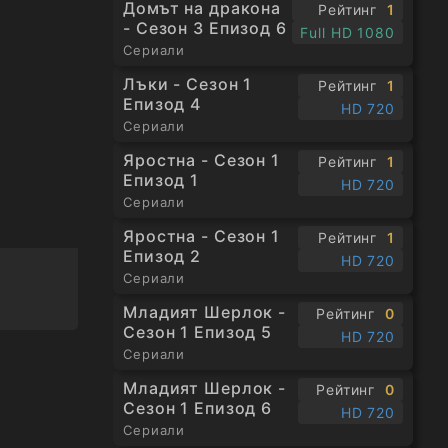
Домът на дракона
Рейтинг
1
, Ева
- Сезон 3 Епизод 6
Full HD 1080
 хер
Сериали
 Химлер.
Лъки - Сезон 1
Рейтинг
1
Епизод 4
HD 720
 водач
Сериали
а Рене,
Яростна - Сезон 1
Рейтинг
1
факс и
Епизод 1
HD 720
Сериали
 скрият
вичка,
Яростна - Сезон 1
Рейтинг
1
Епизод 2
на, на
HD 720
Сериали
Младият Шерлок -
Рейтинг
0
Сезон 1 Епизод 5
HD 720
Сериали
също
Младият Шерлок -
Рейтинг
0
ят,
Сезон 1 Епизод 6
HD 720
, защото
Сериали