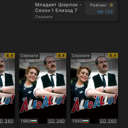
 ще го
Младият Шерлок -
Рейтинг
0
витьорка
Сезон 1 Епизод 7
HD 720
Сериали
анските
IMDb
IMDb
IMDb
8.4
8.4
8.4
Сериали
Сериали
рейтинг:
рейтинг:
рейтинг
ачество:
Качество:
Качество:
D 360
1989
SD 360
1989
SD 360
БГ
БГ