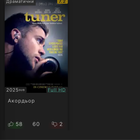
IMDb
7.2
Драматични
рейтинг:
Качество:
2025
Full HD
SUB
Субтитри
Акордьор
58
60
2