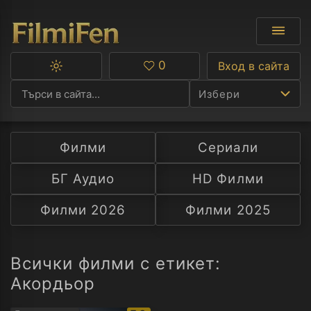
0
Вход в сайта
Превключване
Любими
между
Избери
тъмна
и
светла
тема
Филми
Сериали
Ф
БГ Аудио
HD Филми
С
Филми 2026
Филми 2025
А
Р
Всички филми с етикет:
Акордьор
C