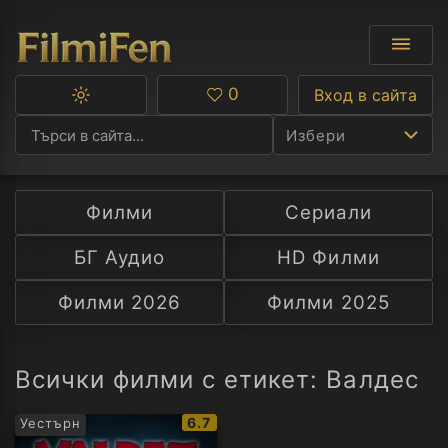
0
Вход в сайта
Превключване
Любими
между
Избери
тъмна
и
светла
тема
Филми
Сериали
Ф
БГ Аудио
HD Филми
С
Филми 2026
Филми 2025
А
Р
Всички филми с етикет: Валдес
C
IMDb
6.7
Уестърн
рейтинг: