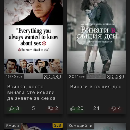
Качество:
Качество
1972
SD 480
2011
SD 480
SUB
SUB
Субтитри
Субтитри
Всичко, което
Винаги в същия ден
винаги сте искали
да знаете за секса
3
5
2
20
24
4
IMDb
3.3
Ужаси
Комедийни
рейтинг: