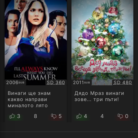
Качество:
Качество
2006
SD 360
2011
SD 480
SUB
SUB
Субтитри
Субтитри
Винаги ще знам
Дядо Мраз винаги
какво направи
зове... три пъти!
миналото лято
3
8
5
4
4
0