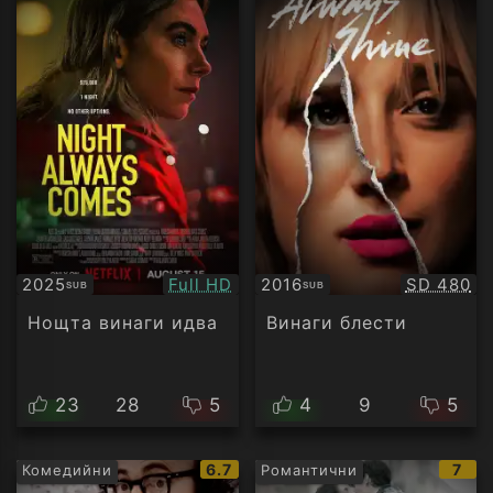
Качество:
Качество
2025
Full HD
2016
SD 480
SUB
SUB
Субтитри
Субтитри
Нощта винаги идва
Винаги блести
23
28
5
4
9
5
IMDb
IMD
6.7
7
Комедийни
Романтични
рейтинг:
рейт