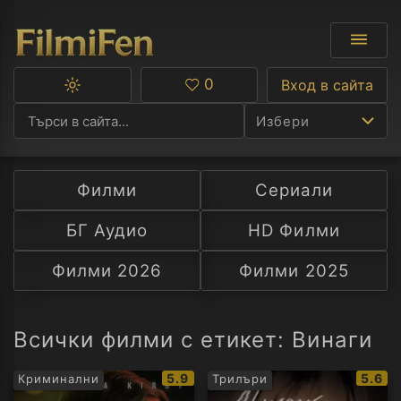
0
Вход в сайта
Превключване
Любими
между
Избери
тъмна
и
светла
тема
Филми
Сериали
Ф
БГ Аудио
HD Филми
С
Филми 2026
Филми 2025
А
Р
Всички филми с етикет: Винаги
C
IMDb
IMDb
5.9
5.6
Криминални
Трилъри
рейтинг:
рейти