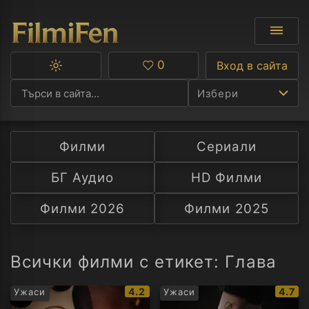
0
Вход в сайта
Превключване
Любими
между
Избери
тъмна
и
светла
тема
Филми
Сериали
Ф
БГ Аудио
HD Филми
С
Филми 2026
Филми 2025
А
Р
Всички филми с етикет: Глава
C
IMDb
IMDb
4.2
4.7
Ужаси
Ужаси
рейтинг:
рейти