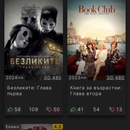
Качество:
Качество
2024
SD 480
2023
SD 480
SUB
SUB
Субтитри
Субтитри
Безликите: Глава
Книга за възрастни:
първа
Глава втора
58
108
50
41
54
13
IMDb
4.3
Екшън