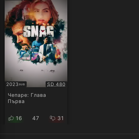
рейтинг:
Качество:
2023
SD 480
SUB
Субтитри
Чепаре: Глава
Първа
16
47
31