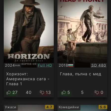
Качество:
Качество
2024
Full HD
2018
SD 480
SUB
Субтитри
БГ
аудио
Хоризонт:
Глава, пълна с мед
Американска сага -
Глава 1
27
40
13
5
5
0
IMDb
IMDb
4.7
5.6
Ужаси
Комедийни
рейтинг:
рейти