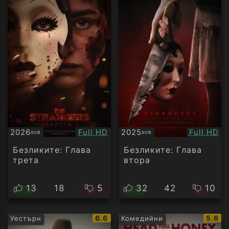
Качество:
Качество
2026
Full HD
2025
Full HD
SUB
SUB
Субтитри
Субтитри
Безликите: Глава
Безликите: Глава
трета
втора
13
18
5
32
42
10
IMDb
IMDb
6.6
5.6
Уестърн
Комедийни
рейтинг:
рейти