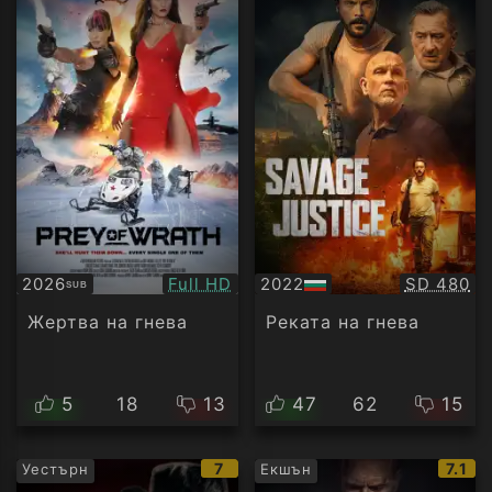
Качество:
Качество
2026
Full HD
2022
SD 480
SUB
Субтитри
БГ
аудио
Жертва на гнева
Реката на гнева
5
18
13
47
62
15
IMDb
IMDb
7
7.1
Уестърн
Екшън
рейтинг:
рейт