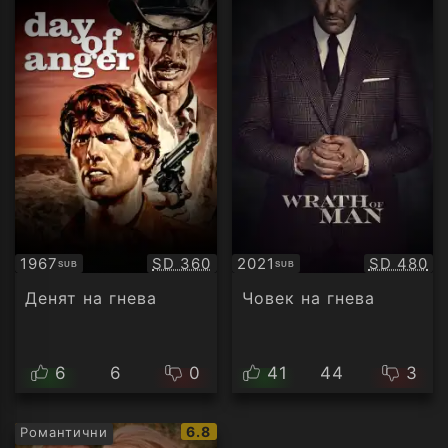
Качество:
Качество
1967
SD 360
2021
SD 480
SUB
SUB
Субтитри
Субтитри
Денят на гнева
Човек на гнева
6
6
0
41
44
3
IMDb
6.8
Романтични
рейтинг: