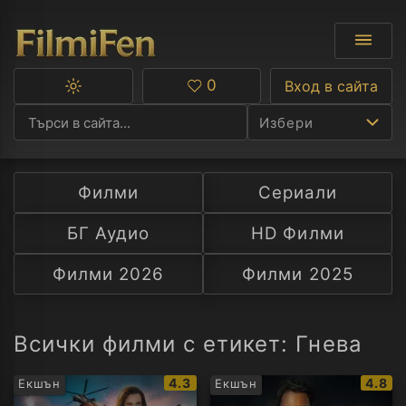
0
Вход в сайта
Превключване
Любими
между
Избери
тъмна
и
светла
тема
Филми
Сериали
Ф
БГ Аудио
HD Филми
С
Филми 2026
Филми 2025
А
Р
Всички филми с етикет: Гнева
C
IMDb
IMDb
4.3
4.8
Екшън
Екшън
рейтинг:
рейти