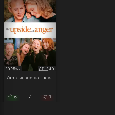
Качество:
2005
SD 240
SUB
Субтитри
Укротяване на гнева
6
7
1