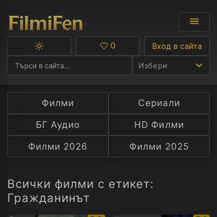
0
Вход в сайта
Превключване
Любими
между
Избери
тъмна
и
светла
тема
Филми
Сериали
Ф
БГ Аудио
HD Филми
С
Филми 2026
Филми 2025
А
Р
Всички филми с етикет:
Гражданинът
C