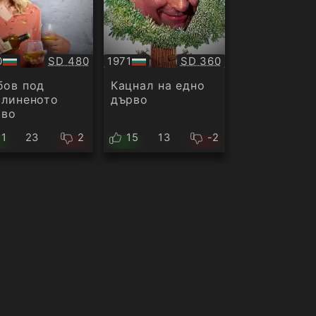
Качество:
Качество:
0
SD 480
1971
SD 360
БГ
ио
аудио
бов под
Кацнал на едно
слиненото
дърво
рво
21
23
2
15
13
-2