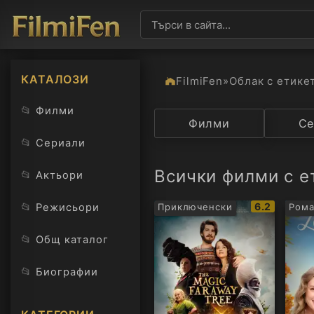
КАТАЛОЗИ
FilmiFen
»
Облак с етике
📂
Филми
Категория
Филми
Държав
Се
📂
Сериали
Всички филми с е
📂
Актьори
IMDb
📂
6.2
Режисьори
Приключенски
Рома
рейтинг:
📂
Общ каталог
📂
Биографии