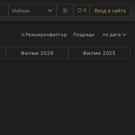
0
Вход в сайта
Избери
Превключване
Любими
между
тъмна
и
светла
Разширен
филтър
Подреди
по дата
Ф
тема
С
Филми 2026
Селекция
Превод
Филми 2025
Актьор
А
Р
C