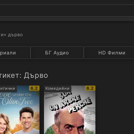
ти
» дърво
а
риали
Година
БГ Аудио
IMDB
HD Филми
Рейтинг
тикет: Дърво
IMDb
IMDb
6.2
6.2
нтични
Комедийни
рейтинг:
рейтинг: