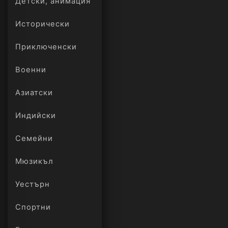
Детски, анимация
Исторически
Приключенски
Военни
Азиатски
Индийски
Семейни
Мюзикъл
Уестърн
Спортни