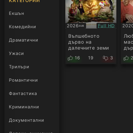
КАТЕГОРИИ
Екшън
Качество:
2026
Full HD
202
Комедийни
SUB
Субтитри
БГ
ауд
Вълшебното
Лю
Драматични
дърво на
ма
далечните земи
дъ
Ужаси
16
19
3
Трилъри
онлайн
Романтични
Фантастика
Криминални
Документални