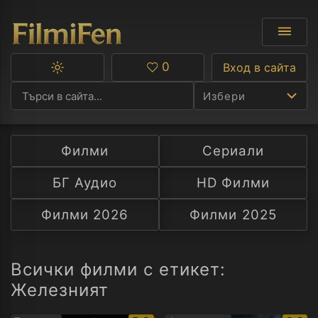
0
Вход в сайта
Превключване
Любими
между
Избери
тъмна
и
светла
тема
Филми
Сериали
Ф
БГ Аудио
HD Филми
С
Филми 2026
Филми 2025
А
Р
Всички филми с етикет:
Железният
C