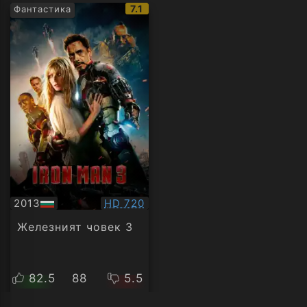
IMDb
7.1
Фантастика
рейтинг:
Качество:
2013
HD 720
БГ
аудио
Железният човек 3
82.5
88
5.5