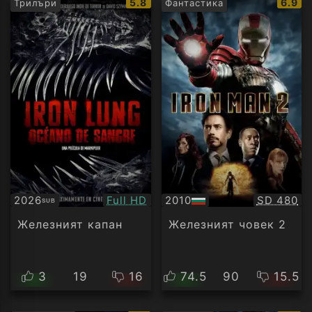
IMDb
IMDb
5.8
6.9
Трилъри
Фантастика
рейтинг:
рейти
Качество:
Качество
2026
Full HD
2010
SD 480
SUB
Субтитри
БГ
аудио
Железният капан
Железният човек 2
3
19
16
74.5
90
15.5