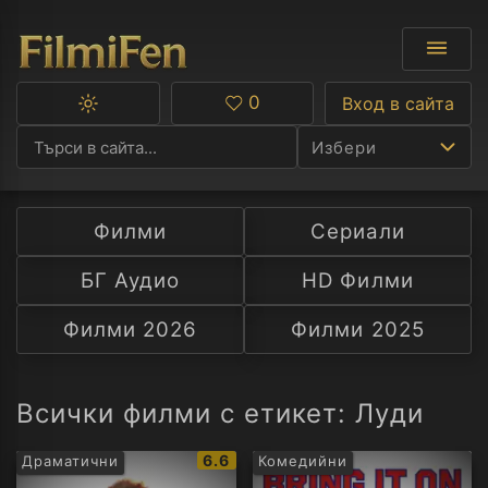
0
Вход в сайта
Превключване
Любими
между
Избери
тъмна
и
светла
тема
Филми
Сериали
Ф
БГ Аудио
HD Филми
С
Филми 2026
Филми 2025
А
Р
Всички филми с етикет: Луди
C
IMDb
6.6
Драматични
Комедийни
рейтинг: