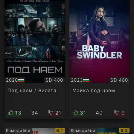
Качество:
Качество
2020
SD 480
2023
SD 480
БГ
БГ
аудио
аудио
Под наем / Вилата
Майка под наем
13
34
21
31
40
9
IMDb
IMDb
6.1
6.2
Комедийни
Комедийни