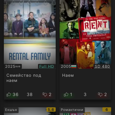
Качество:
Качество
2025
Full HD
2005
SD 480
SUB
Субтитри
БГ
аудио
Семейство под
Наем
наем
36
38
2
1
3
2
IMDb
IMD
5.6
6
Екшън
Романтични
рейтинг:
рейт