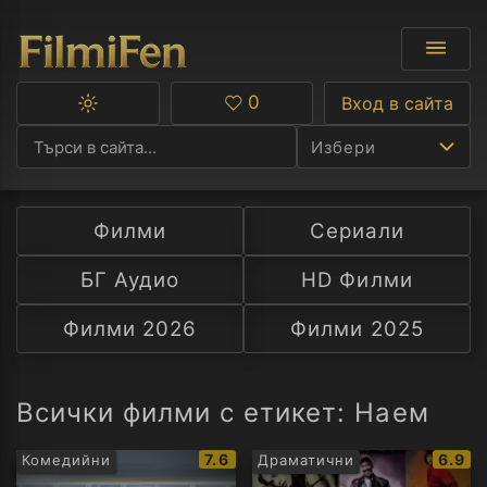
0
Вход в сайта
Превключване
Любими
между
Избери
тъмна
и
светла
тема
Филми
Сериали
Ф
БГ Аудио
HD Филми
С
Филми 2026
Филми 2025
А
Р
Всички филми с етикет: Наем
C
IMDb
IMDb
7.6
6.9
Комедийни
Драматични
рейтинг:
рейти