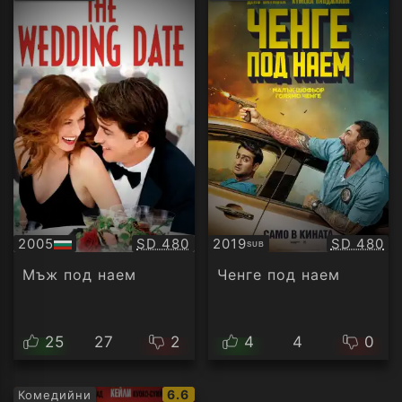
рейтинг:
рейти
Качество:
Качество
2005
SD 480
2019
SD 480
SUB
БГ
Субтитри
аудио
Мъж под наем
Ченге под наем
25
27
2
4
4
0
IMDb
6.6
Комедийни