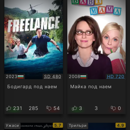
Качество:
Качество
2023
SD 480
2008
HD 720
БГ
БГ
аудио
аудио
Бодигард под наем
Майка под наем
231
285
54
3
3
0
IMDb
IMDb
5.7
4.9
Ужаси
Трилъри
рейтинг:
рейти