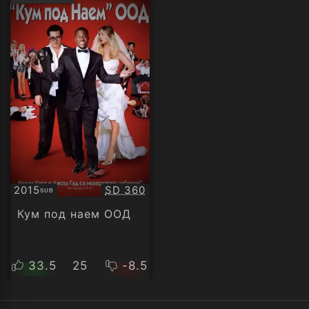
рейтинг:
Качество:
2015
SD 360
SUB
Субтитри
Кум под наем ООД
33.5
25
-8.5