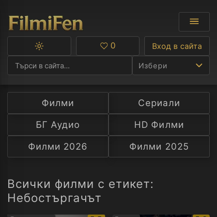
0
Вход в сайта
Превключване
Любими
между
Избери
тъмна
и
светла
тема
Филми
Сериали
Ф
БГ Аудио
HD Филми
С
Филми 2026
Филми 2025
А
Р
Всички филми с етикет:
Небостъргачът
C