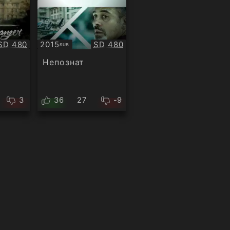
Качество:
Качество:
SD 480
2015
SD 480
SUB
Субтитри
Непознат
3
36
27
-9