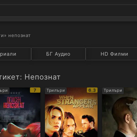
ти
» непознат
а
риали
Година
БГ Аудио
IMDB
HD Филми
Рейтинг
тикет: Непознат
IMDb
IMDb
7
6.3
ъри
Трилъри
Трилъри
рейтинг:
рейтинг: