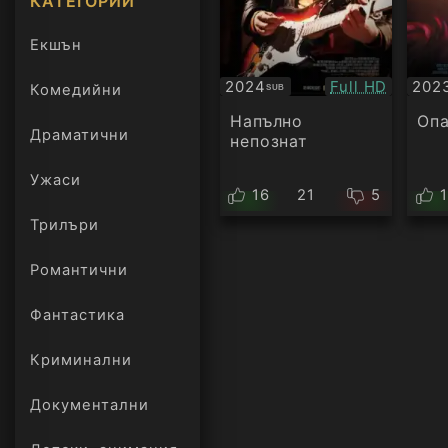
КАТЕГОРИИ
Екшън
Качество:
2024
Full HD
202
Комедийни
SUB
Субтитри
Суб
Напълно
Опа
Драматични
непознат
Ужаси
16
21
5
Трилъри
онлайн
Романтични
Фантастика
Криминални
Документални