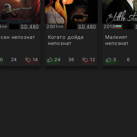
Качество:
Качество:
3
SD 480
2001
SD 480
2018
SUB
SUB
титри
Субтитри
БГ
аудио
сен непознат
Когато дойде
Малкият
непознат
непознат
10
24
14
24
36
12
3
6