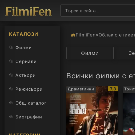
КАТАЛОЗИ
FilmiFen
»
Облак с етике
📂
Филми
Категория
Филми
Държав
Се
📂
Сериали
Всички филми с е
📂
Актьори
IMDb
📂
7.3
Режисьори
Драматични
Трил
рейтинг:
📂
Общ каталог
📂
Биографии