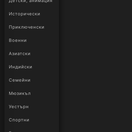
Детски, анимация
Исторически
Приключенски
Военни
Азиатски
Индийски
Семейни
Мюзикъл
Уестърн
Спортни