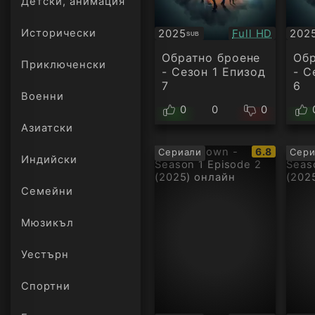
Детски, анимация
Качество:
2025
Full HD
202
Исторически
SUB
Субтитри
Суб
Обратно броене
Обр
Приключенски
- Сезон 1 Епизод
- С
7
6
Военни
0
0
0
Азиатски
IMDb
6.8
Сериали
Сери
Индийски
рейтинг:
Семейни
Мюзикъл
Уестърн
Спортни