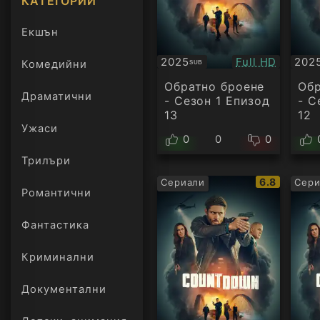
КАТЕГОРИИ
Екшън
Качество:
2025
Full HD
202
Комедийни
SUB
Субтитри
Суб
Обратно броене
Обр
Драматични
- Сезон 1 Епизод
- С
13
12
Ужаси
0
0
0
Трилъри
онлайн
IMDb
6.8
Сериали
Сери
Романтични
рейтинг:
Фантастика
Криминални
Документални