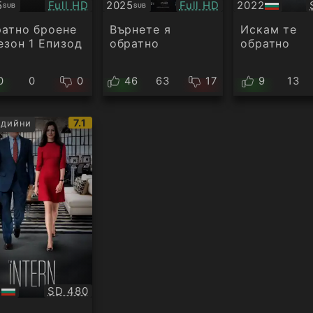
Качество:
Качество:
5
Full HD
2025
Full HD
2022
SUB
SUB
титри
Субтитри
БГ
аудио
атно броене
Върнете я
Искам те
езон 1 Епизод
обратно
обратно
0
0
0
46
63
17
9
13
IMDb
7.1
едийни
рейтинг:
Качество:
5
SD 480
ио