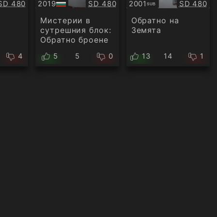
Качество:
Качество:
Качество
SD 480
2019
SD 480
2001
SD 480
SUB
БГ
Субтитри
аудио
Мистерии в
Обратно на
сутрешния блок:
Земята
Обратно броене
4
5
5
0
13
14
1