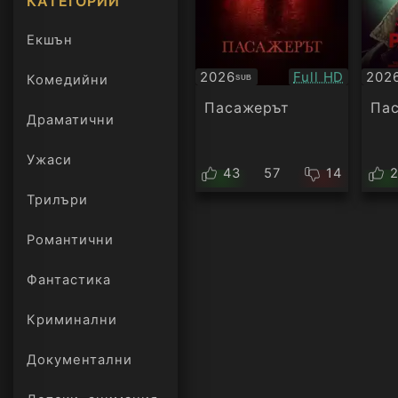
КАТЕГОРИИ
Екшън
Качество:
2026
Full HD
202
Комедийни
SUB
Субтитри
Суб
Пасажерът
Па
Драматични
Ужаси
43
57
14
Трилъри
онлайн
Романтични
Фантастика
Криминални
Документални