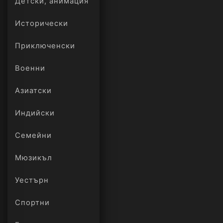
Детски, анимация
Исторически
Приключенски
Военни
Азиатски
Индийски
Семейни
Мюзикъл
Уестърн
Спортни