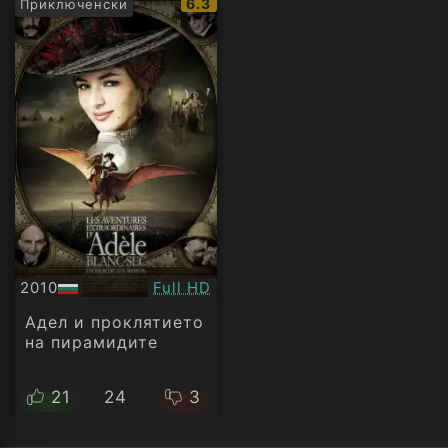
IMDb
6.3
Приключенски
рейтинг:
Качество:
2010
Full HD
БГ
аудио
Адел и проклятието
на пирамидите
21
24
3