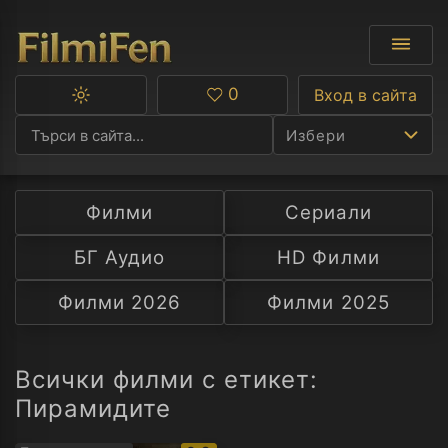
0
Вход в сайта
Превключване
Любими
между
Избери
тъмна
и
светла
тема
Филми
Сериали
Ф
БГ Аудио
HD Филми
С
Филми 2026
Филми 2025
А
Р
Всички филми с етикет:
Пирамидите
C