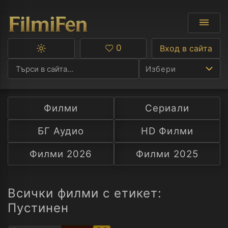
0
Вход в сайта
Превключване
Любими
между
Избери
тъмна
и
светла
тема
Филми
Сериали
Ф
БГ Аудио
HD Филми
С
Филми 2026
Филми 2025
А
Р
Всички филми с етикет:
Пустинен
C