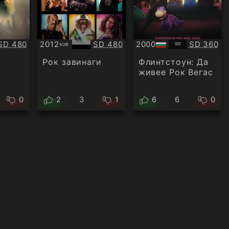
Качество:
Качество:
Качество
SD 480
2012
SD 480
2000
SD 360
SUB
Субтитри
БГ
аудио
Рок завинаги
Флинтстоун: Да
живее Рок Вегас
0
2
3
1
6
6
0