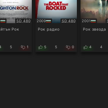
Качество:
Качество:
0
SD 480
2009
SD 480
2001
БГ
БГ
ио
аудио
аудио
йтън Рок
Рок радио
Рок звезда
4
5
1
5
5
0
4
4