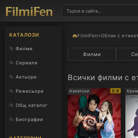
КАТАЛОЗИ
FilmiFen
»
Облак с етике
📂
Филми
Категория
Филми
Държав
Се
📂
Сериали
Всички филми с е
📂
Актьори
IMDb
📂
5.9
Режисьори
Азиатски
Кри
рейтинг:
📂
Общ каталог
📂
Биографии