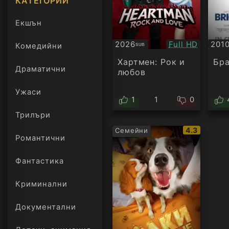
КАТЕГОРИИ
Екшън
Качество:
2026
Full HD
201
Комедийни
SUB
Субтитри
БГ
ауд
Хартмен: Рок и
Бра
Драматични
любов
Ужаси
1
1
0
Трилъри
онлайн
IMDb
4.3
Семейни
Романтични
рейтинг:
Фантастика
Криминални
Документални