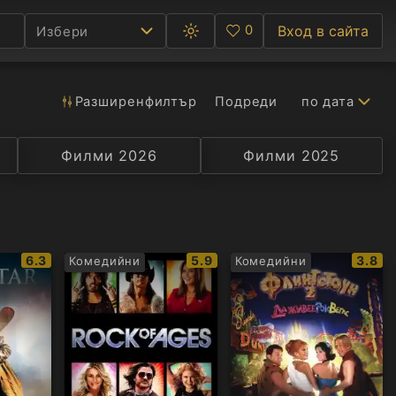
0
Вход в сайта
Избери
Превключване
Любими
между
тъмна
и
светла
Разширен
филтър
Подреди
по дата
Ф
тема
С
Филми 2026
Селекция
Превод
Филми 2025
Актьор
А
Р
IMDb
IMDb
IMDb
6.3
5.9
3.8
Комедийни
Комедийни
C
рейтинг:
рейтинг:
рейти