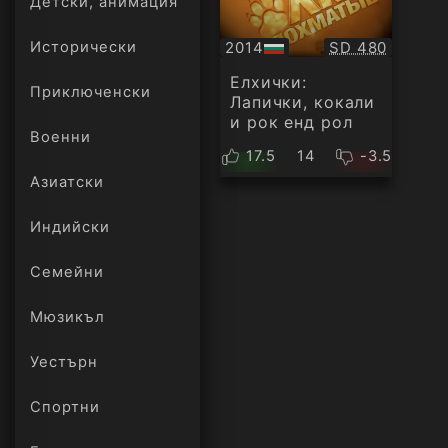
Детски, анимация
Качество:
2014
SD 480
Исторически
БГ
аудио
Елхички:
Приключенски
Лапички, кокали
и рок енд рол
Военни
17.5
14
-3.5
Азиатски
Индийски
Семейни
Мюзикъл
Уестърн
Спортни