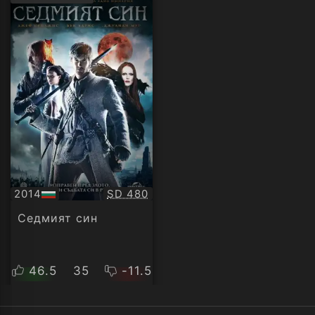
рейтинг:
Качество:
2014
SD 480
БГ
аудио
Седмият син
46.5
35
-11.5