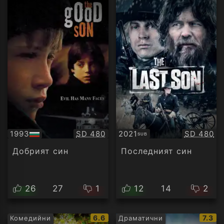
Качество:
Качество
1993
SD 480
2021
SD 480
SUB
БГ
Субтитри
аудио
Добрият син
Последният син
26
27
1
12
14
2
IMDb
IMDb
6.6
7.3
Комедийни
Драматични