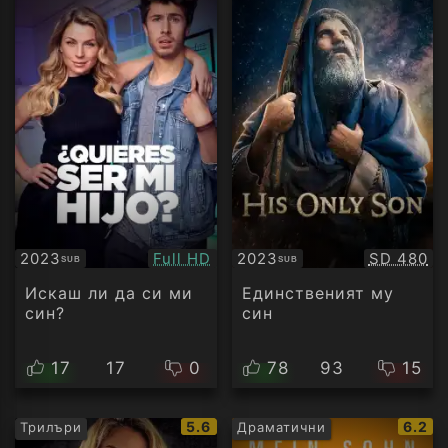
Качество:
Качество
2023
Full HD
2023
SD 480
SUB
SUB
Субтитри
Субтитри
Искаш ли да си ми
Единственият му
син?
син
17
17
0
78
93
15
IMDb
IMDb
5.6
6.2
Трилъри
Драматични
рейтинг:
рейти