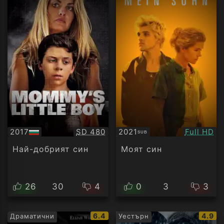
Качество:
Качество
2017
SD 480
2021
Full HD
SUB
БГ
Субтитри
аудио
Най-добрият син
Моят син
26
30
4
0
3
3
IMDb
IMDb
6.4
4.9
Драматични
Уестърн
рейтинг:
рейти