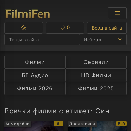
0
Вход в сайта
Превключване
Любими
между
Избери
тъмна
и
светла
тема
Филми
Сериали
Ф
БГ Аудио
HD Филми
С
Филми 2026
Филми 2025
А
Р
Всички филми с етикет: Син
C
IMDb
IMDb
6
5.9
Комедийни
Драматични
рейтинг:
рейти