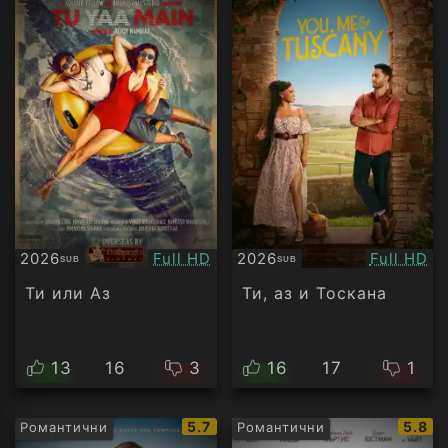
Качество:
Качество
2026
Full HD
2026
Full HD
SUB
SUB
Субтитри
Субтитри
Ти или Аз
Ти, аз и Тоскана
13
16
3
16
17
1
IMDb
IMDb
5.7
5.8
Романтични
Романтични
рейтинг:
рейти