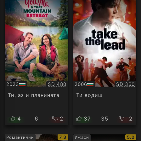
Качество:
Качество
2023
SD 480
2006
SD 360
БГ
БГ
аудио
аудио
Ти, аз и планината
Ти водиш
4
6
2
37
35
-2
IMDb
IMDb
7.3
5.2
Романтични
Ужаси