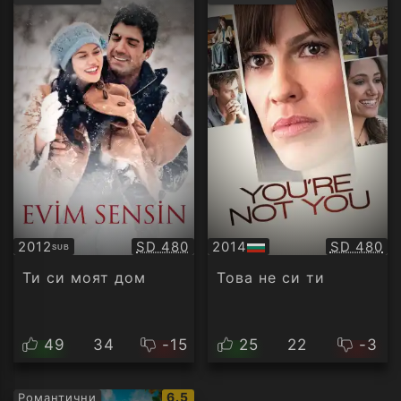
рейтинг:
рейти
Качество:
Качество
2012
SD 480
2014
SD 480
SUB
Субтитри
БГ
аудио
Ти си моят дом
Това не си ти
49
34
-15
25
22
-3
IMDb
6.5
Романтични