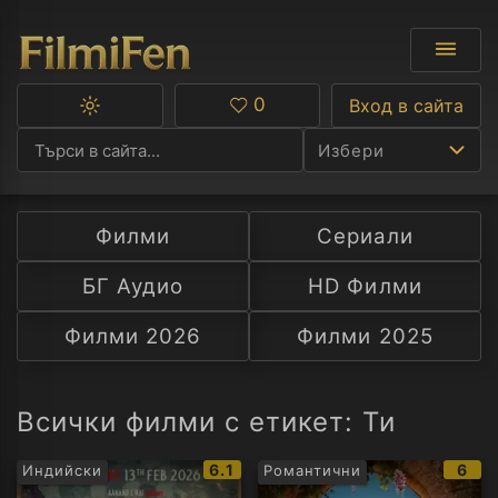
0
Вход в сайта
Превключване
Любими
между
Избери
тъмна
и
светла
тема
Филми
Сериали
Ф
БГ Аудио
HD Филми
С
Филми 2026
Филми 2025
А
Р
Всички филми с етикет: Ти
C
IMDb
IMD
6.1
6
Индийски
Романтични
рейтинг:
рейт