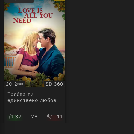
рейтинг:
Качество:
2012
SD 360
SUB
Субтитри
Трябва ти
единствено любов
37
26
-11