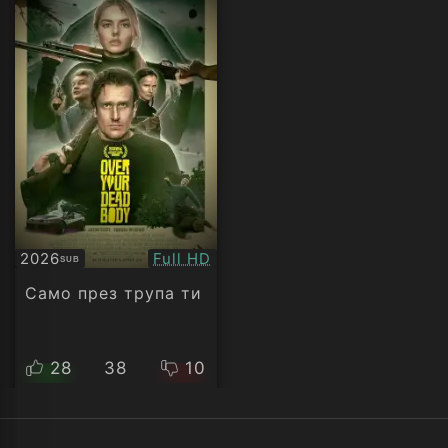
Качество:
2026
Full HD
SUB
Субтитри
Само през трупа ти
28
38
10