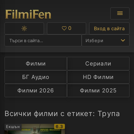
0
Вход в сайта
Превключване
Любими
между
Избери
тъмна
и
светла
тема
Филми
Сериали
Ф
БГ Аудио
HD Филми
С
Филми 2026
Филми 2025
А
Р
Всички филми с етикет: Трупа
C
IMDb
6.3
Екшън
рейтинг: