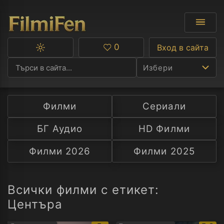
0
Вход в сайта
Превключване
Любими
между
Избери
тъмна
и
светла
тема
Филми
Сериали
Ф
БГ Аудио
HD Филми
С
Филми 2026
Филми 2025
А
Р
Всички филми с етикет:
Центъра
C