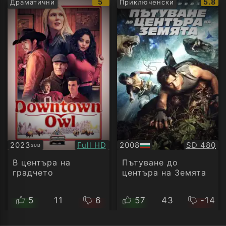
IMDb
IMDb
5
5.8
Драматични
Приключенски
рейтинг:
рейти
Качество:
Качество
2023
Full HD
2008
SD 480
SUB
Субтитри
БГ
аудио
В центъра на
Пътуване до
градчето
центъра на Земята
5
11
6
57
43
-14