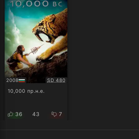
Качество:
2008
SD 480
БГ
аудио
10,000 пр.н.е.
36
43
7