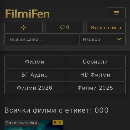
0
Вход в сайта
Превключване
Любими
между
Избери
тъмна
и
светла
тема
Филми
Сериали
Ф
БГ Аудио
HD Филми
С
Филми 2026
Филми 2025
А
Р
Всички филми с етикет: 000
C
IMDb
5.2
Приключенски
рейтинг: