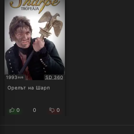
Качество:
1993
SD 360
SUB
Субтитри
Орелът на Шарп
0
0
0