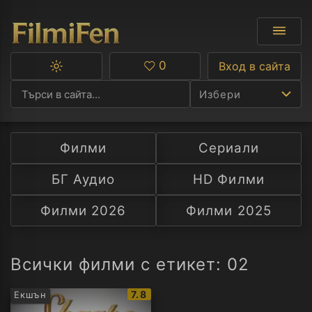
0
Вход в сайта
Превключване
Любими
между
Избери
тъмна
и
светла
тема
Филми
Сериали
Ф
БГ Аудио
HD Филми
С
Филми 2026
Филми 2025
А
Р
Всички филми с етикет: 02
C
IMDb
7.8
Екшън
рейтинг: