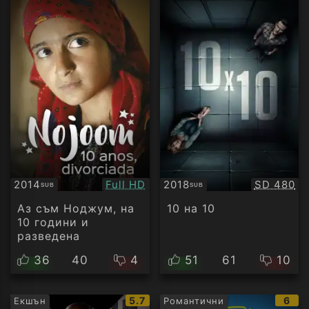
Качество:
Качество
2014
Full HD
2018
SD 480
SUB
SUB
Субтитри
Субтитри
Аз съм Ноджум, на
10 на 10
10 години и
разведена
36
40
4
51
61
10
IMDb
IMD
5.7
6
Екшън
Романтични