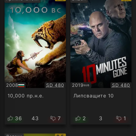
рейтинг:
рейти
Качество:
Качество
2008
SD 480
2019
SD 480
SUB
БГ
Субтитри
аудио
10,000 пр.н.е.
Липсващите 10
36
43
7
2
3
1
IMDb