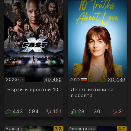
рейтинг:
рейт
Качество:
Качество
2023
SD 480
2022
SD 480
SUB
Субтитри
БГ
аудио
Бързи и яростни 10
Десет истини за
любовта
443
594
151
28
30
2
IMDb
IMDb
7.2
4.7
Ужаси
Романтични