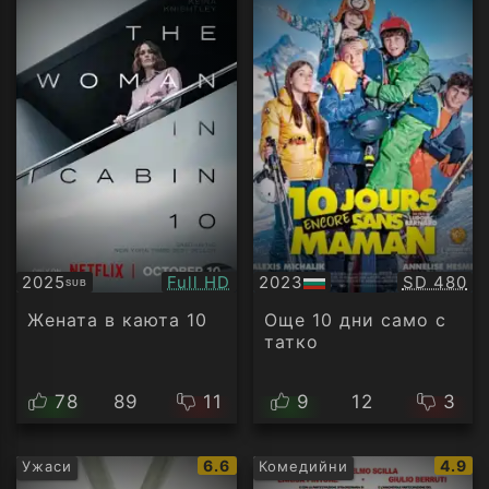
Качество:
Качество
2025
Full HD
2023
SD 480
SUB
Субтитри
БГ
аудио
Жената в каюта 10
Още 10 дни само с
татко
78
89
11
9
12
3
IMDb
IMDb
6.6
4.9
Ужаси
Комедийни
рейтинг:
рейти