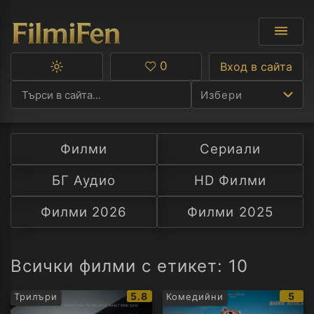
0
Вход в сайта
Превключване
Любими
между
Избери
тъмна
и
светла
тема
Филми
Сериали
Ф
БГ Аудио
HD Филми
С
Филми 2026
Филми 2025
А
Р
Всички филми с етикет: 10
C
IMDb
IMD
5.8
5
Трилъри
Комедийни
рейтинг:
рейт