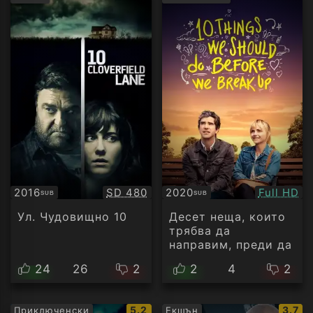
рейтинг:
рейти
Качество:
Качество
2016
SD 480
2020
Full HD
SUB
SUB
Субтитри
Субтитри
Ул. Чудовищно 10
Десет неща, които
трябва да
направим, преди да
се разделим
24
26
2
2
4
2
IMDb
IMDb
5.2
3.7
Приключенски
Екшън