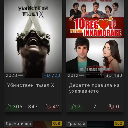
Качество:
Качество
2023
HD 720
2012
SD 480
SUB
SUB
Субтитри
Субтитри
Убийствен пъзел X
Десетте правила на
ухажването
305
347
42
7
7
0
IMDb
IMDb
6.8
5.2
Драматични
Трилъри
рейтинг:
рейти