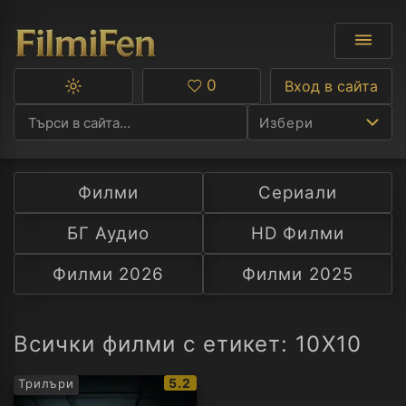
0
Вход в сайта
Превключване
Любими
между
Избери
тъмна
и
светла
тема
Филми
Сериали
Ф
БГ Аудио
HD Филми
С
Филми 2026
Филми 2025
А
Р
Всички филми с етикет: 10X10
C
IMDb
5.2
Трилъри
рейтинг: