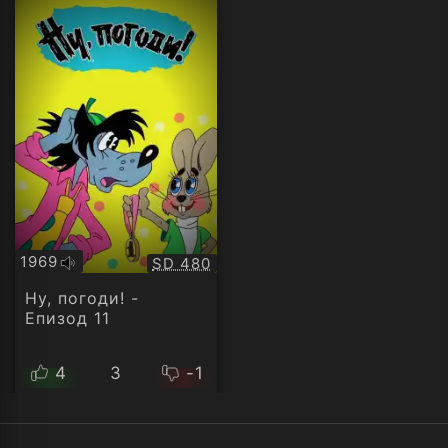
1969
Качество:
SD 480
Оригинално
аудио
Ну, погоди! -
Епизод 11
4
3
-1