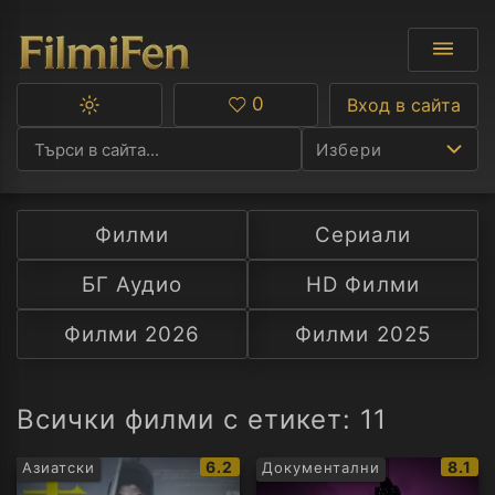
0
Вход в сайта
Превключване
Любими
между
Избери
тъмна
и
светла
тема
Филми
Сериали
Ф
БГ Аудио
HD Филми
С
Филми 2026
Филми 2025
А
Р
Всички филми с етикет: 11
C
IMDb
IMDb
6.2
8.1
Азиатски
Документални
рейтинг:
рейти