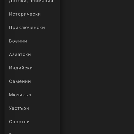
Детски, анимация
Исторически
Приключенски
Военни
Азиатски
Индийски
Семейни
Мюзикъл
Уестърн
Спортни