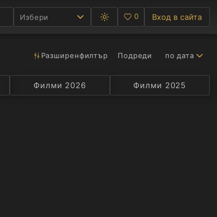
0
Вход в сайта
Избери
Превключване
Любими
между
тъмна
и
светла
Разширен
филтър
Подреди
по дата
Ф
тема
С
Филми 2026
Селекция
Превод
Филми 2025
Актьор
А
Р
C