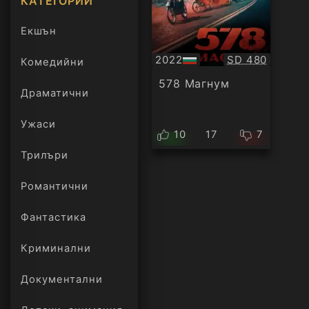
КАТЕГОРИИ
Екшън
Качество:
2022
SD 480
Комедийни
БГ
аудио
578 Магнум
Драматични
Ужаси
10
17
7
Трилъри
онлайн
Романтични
Фантастика
Криминални
Документални