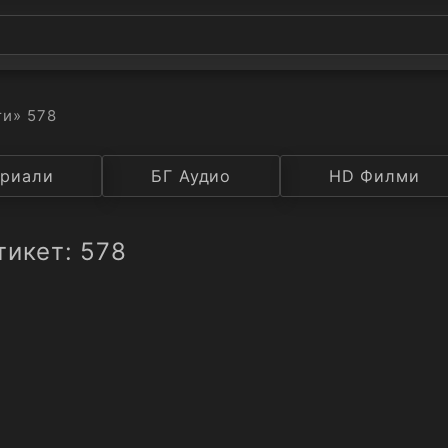
ти
» 578
а
риали
Година
БГ Аудио
IMDB
HD Филми
Рейтинг
тикет: 578