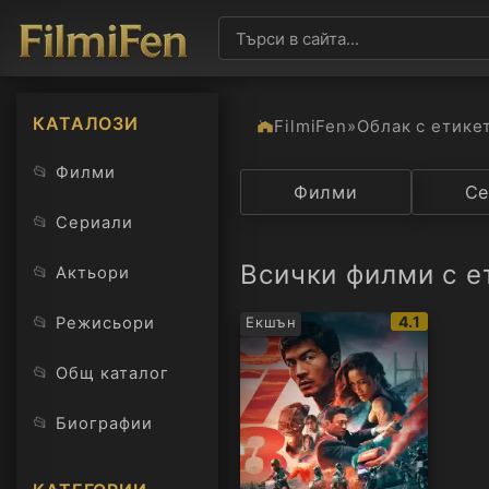
КАТАЛОЗИ
FilmiFen
»
Облак с етике
📂
Филми
Категория
Филми
Държав
Се
📂
Сериали
Всички филми с е
📂
Актьори
IMDb
📂
4.1
Режисьори
Екшън
рейтинг:
📂
Общ каталог
📂
Биографии