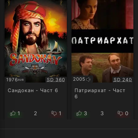
2005
Качество:
Качество
1976
SD 360
SD 240
SUB
Оригинално
Субтитри
аудио
Сандокан - Част 6
Патриархат - Част
6
1
2
1
3
3
0