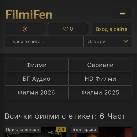
0
Вход в сайта
Превключване
Любими
между
Избери
тъмна
и
светла
тема
Филми
Сериали
Ф
БГ Аудио
HD Филми
С
Филми 2026
Филми 2025
А
Р
Всички филми с етикет: 6 Част
C
IMDb
7.4
Приключенски
Български
рейтинг: