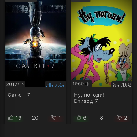
рейтинг:
рейти
1969
Качество:
Качество
2017
HD 720
SD 480
SUB
Оригинално
Субтитри
аудио
Салют-7
Ну, погоди! -
Епизод 7
19
20
1
6
8
2