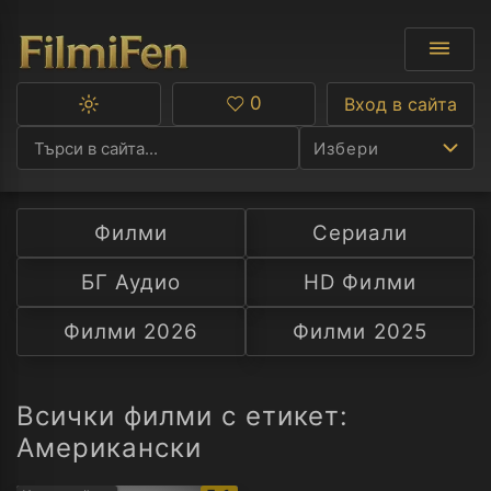
0
Вход в сайта
Превключване
Любими
между
Избери
тъмна
и
светла
тема
Филми
Сериали
Ф
БГ Аудио
HD Филми
С
Филми 2026
Филми 2025
А
Р
Всички филми с етикет:
Aмерикански
C