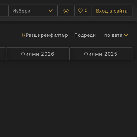
0
Вход в сайта
Избери
Превключване
Любими
между
тъмна
и
светла
Разширен
филтър
Подреди
по дата
Ф
тема
С
Филми 2026
Селекция
Превод
Филми 2025
Актьор
А
Р
C