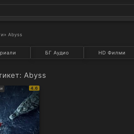
ти
» Abyss
а
риали
Година
БГ Аудио
IMDB
HD Филми
Рейтинг
тикет: Abyss
IMDb
4.6
си
рейтинг: