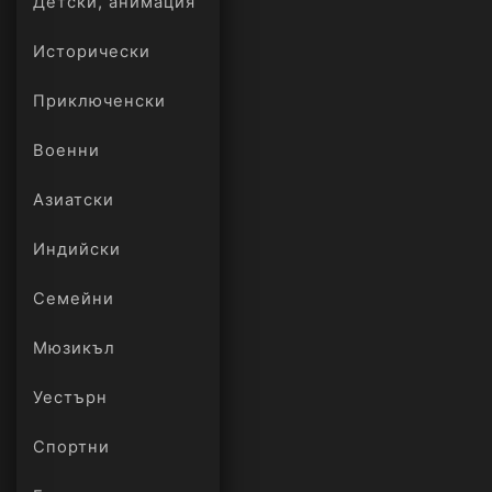
Детски, анимация
Исторически
Приключенски
Военни
Азиатски
Индийски
Семейни
Мюзикъл
Уестърн
Спортни