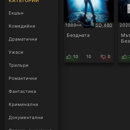
КАТЕГОРИИ
Екшън
Качество:
1989
SD 480
202
Комедийни
SUB
Субтитри
Суб
Бездната
Мът
Драматични
Без
Ужаси
10
10
0
Трилъри
онлайн
Романтични
Фантастика
Криминални
Документални