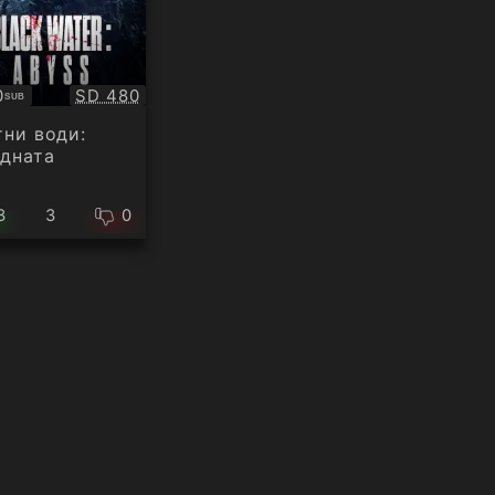
Качество:
0
SD 480
SUB
титри
ни води:
дната
3
3
0