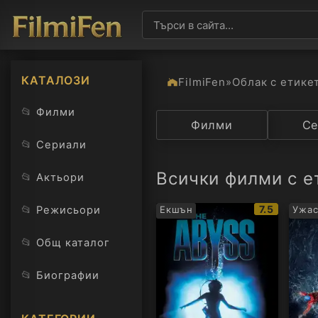
КАТАЛОЗИ
FilmiFen
»
Облак с етике
📂
Филми
Категория
Филми
Държав
Се
📂
Сериали
Всички филми с е
📂
Актьори
IMDb
📂
7.5
Режисьори
Екшън
Ужа
рейтинг:
📂
Общ каталог
📂
Биографии