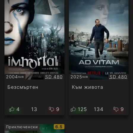
Качество:
Качество
2004
SD 480
2025
SD 480
SUB
SUB
Субтитри
Субтитри
Безсмъртен
Към живота
4
13
9
125
134
9
IMDb
6.5
Приключенски
рейтинг: