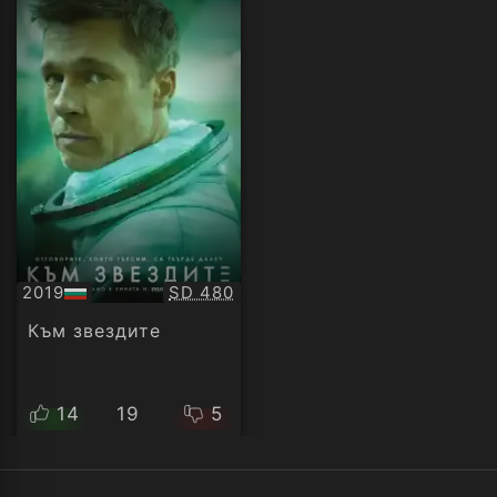
Качество:
2019
SD 480
БГ
аудио
Към звездите
14
19
5