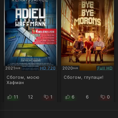
Качество:
Качество
2021
HD 720
2020
Full HD
SUB
SUB
Субтитри
Субтитри
Сбогом, мосю
Сбогом, глупаци!
Хафман
11
12
1
6
6
0