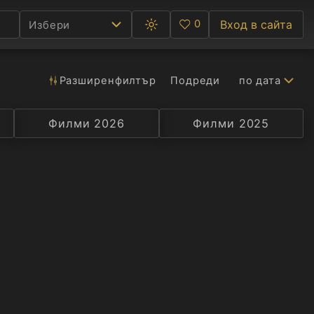
0
Вход в сайта
Избери
Превключване
Любими
между
тъмна
и
светла
Разширен
филтър
Подреди
по дата
Ф
тема
С
Филми 2026
Селекция
Превод
Филми 2025
Актьор
А
Р
C