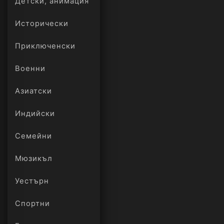
Детски, анимация
Исторически
Приключенски
Военни
Азиатски
Индийски
Семейни
Мюзикъл
Уестърн
Спортни