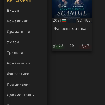
КАТЕГОРИИ
Екшън
Качество:
2021
SD 480
Комедийни
БГ
аудио
Фатална оценка
Драматични
Ужаси
22
29
7
Трилъри
онлайн
Романтични
Фантастика
Криминални
Документални