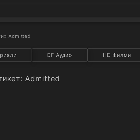
ти
» Admitted
а
риали
Година
БГ Аудио
IMDB
HD Филми
Рейтинг
тикет: Admitted