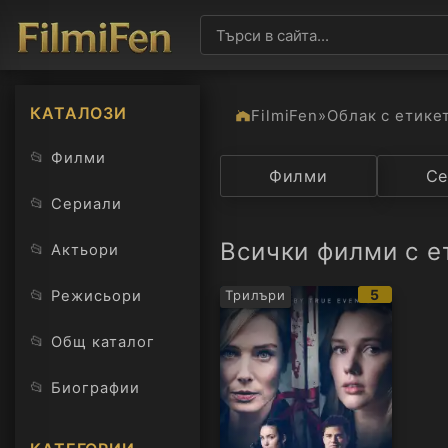
КАТАЛОЗИ
FilmiFen
»
Облак с етике
📂
Филми
Категория
Филми
Държав
Се
📂
Сериали
Всички филми с е
📂
Актьори
IMDb
📂
5
Режисьори
Трилъри
рейтинг:
📂
Общ каталог
📂
Биографии