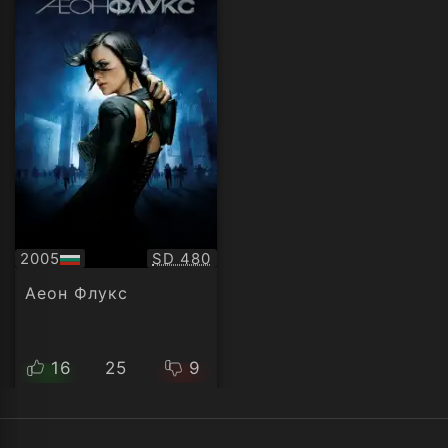
Качество:
2005
SD 480
БГ
аудио
Аеон Флукс
16
25
9