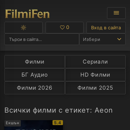
0
Вход в сайта
Превключване
Любими
между
Избери
тъмна
и
светла
тема
Филми
Сериали
Ф
БГ Аудио
HD Филми
С
Филми 2026
Филми 2025
А
Р
Всички филми с етикет: Aeon
C
IMDb
5.4
Екшън
рейтинг: