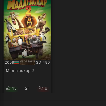
Качество:
2008
SD 480
БГ
аудио
Мадагаскар 2
15
21
6