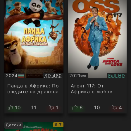
Качество:
Качество
2024
SD 480
2021
Full HD
SUB
БГ
Субтитри
аудио
Панда в Африка: По
Агент 117: От
следите на дракона
Африка с любов
10
11
1
6
10
4
IMDb
6.7
Детски
рейтинг: