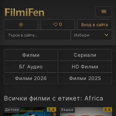
0
Вход в сайта
Превключване
Любими
между
Избери
тъмна
и
светла
тема
Филми
Сериали
Ф
БГ Аудио
HD Филми
С
Филми 2026
Филми 2025
А
Р
Всички филми с етикет: Africa
C
IMDb
IMDb
5.4
5.8
Детски
Екшън
рейтинг:
рейти