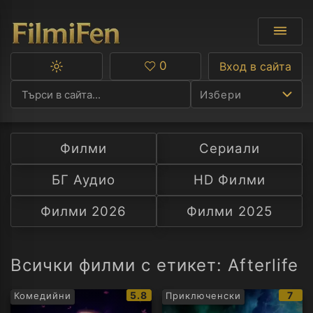
0
Вход в сайта
Превключване
Любими
между
Избери
тъмна
и
светла
тема
Филми
Сериали
Ф
БГ Аудио
HD Филми
С
Филми 2026
Филми 2025
А
Р
Всички филми с етикет: Afterlife
C
IMDb
IMD
5.8
7
Комедийни
Приключенски
рейтинг:
рейт