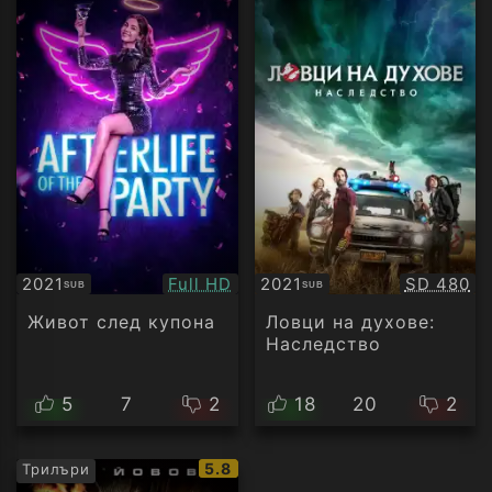
Качество:
Качество
2021
Full HD
2021
SD 480
SUB
SUB
Субтитри
Субтитри
Живот след купона
Ловци на духове:
Наследство
5
7
2
18
20
2
IMDb
5.8
Трилъри
рейтинг: